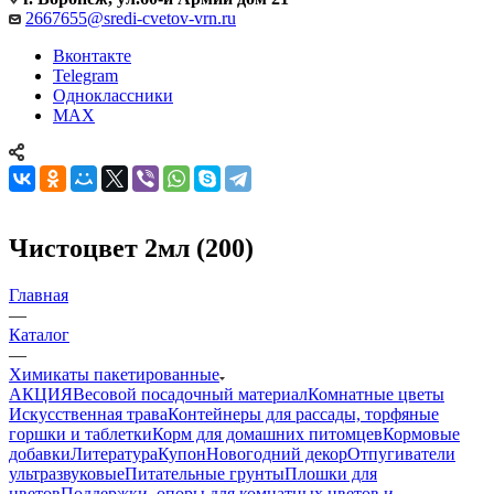
2667655@sredi-cvetov-vrn.ru
Вконтакте
Telegram
Одноклассники
MAX
Чистоцвет 2мл (200)
Главная
—
Каталог
—
Химикаты пакетированные
АКЦИЯ
Весовой посадочный материал
Комнатные цветы
Искусственная трава
Контейнеры для рассады, торфяные
горшки и таблетки
Корм для домашних питомцев
Кормовые
добавки
Литература
Купон
Новогодний декор
Отпугиватели
ультразвуковые
Питательные грунты
Плошки для
цветов
Поддержки, опоры для комнатных цветов и