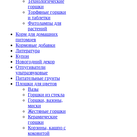
Технологические
горшки
Торфяные горшки
и таблетки
Фитолампы для
растений
Корм для домашних
питомцев
Кормовые добавки
Литература
Купон
Новогодний декор
Отпугиватели
ультразвуковые
Питательные грунты
Плошки для цветов
Вазы
Горшки из стекла
Горшки, вазоны,
миски
Жестяные горшки
Керамические
горшки
Корзины, кашпо с
коковитой