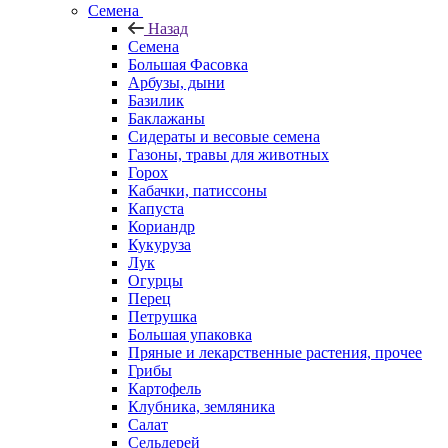
Семена
Назад
Семена
Большая Фасовка
Арбузы, дыни
Базилик
Баклажаны
Сидераты и весовые семена
Газоны, травы для животных
Горох
Кабачки, патиссоны
Капуста
Кориандр
Кукуруза
Лук
Огурцы
Перец
Петрушка
Большая упаковка
Пряные и лекарственные растения, прочее
Грибы
Картофель
Клубника, земляника
Салат
Сельдерей