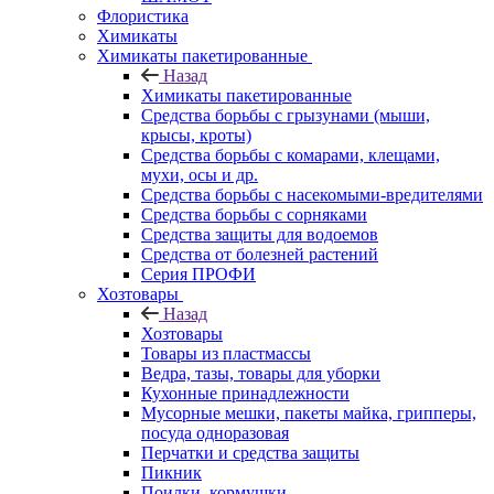
Флористика
Химикаты
Химикаты пакетированные
Назад
Химикаты пакетированные
Средства борьбы с грызунами (мыши,
крысы, кроты)
Средства борьбы с комарами, клещами,
мухи, осы и др.
Средства борьбы с насекомыми-вредителями
Средства борьбы с сорняками
Средства защиты для водоемов
Средства от болезней растений
Серия ПРОФИ
Хозтовары
Назад
Хозтовары
Товары из пластмассы
Ведра, тазы, товары для уборки
Кухонные принадлежности
Мусорные мешки, пакеты майка, грипперы,
посуда одноразовая
Перчатки и средства защиты
Пикник
Поилки, кормушки