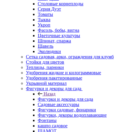
Столовые корнеплоды
Серия Дуэт
Томаты
Тыква
Укроп
Фасоль, бобы, вигна
Цветочные культуры
Шпинат, спаржа
Щавель
Эколюдики
Сетка садовая, арки, ограждения для клумб
Стойки для цветов
Теплицы, парники
Удобрения жидкие и килограммовые
Удобрения пакетированные
Укрывной материал
Фигурки и декоры для сада
Назад
Фигурки и декоры для сада
Садовые аксессуары
Фигурки садовые, фонарики
Фигурки, декоры водоплавающие
Фонтаны
кашпо садовое
ШАМОТ