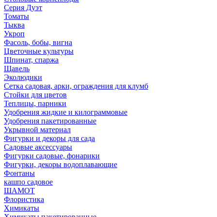
Серия Дуэт
Томаты
Тыква
Укроп
Фасоль, бобы, вигна
Цветочные культуры
Шпинат, спаржа
Щавель
Эколюдики
Сетка садовая, арки, ограждения для клумб
Стойки для цветов
Теплицы, парники
Удобрения жидкие и килограммовые
Удобрения пакетированные
Укрывной материал
Фигурки и декоры для сада
Садовые аксессуары
Фигурки садовые, фонарики
Фигурки, декоры водоплавающие
Фонтаны
кашпо садовое
ШАМОТ
Флористика
Химикаты
Химикаты пакетированные