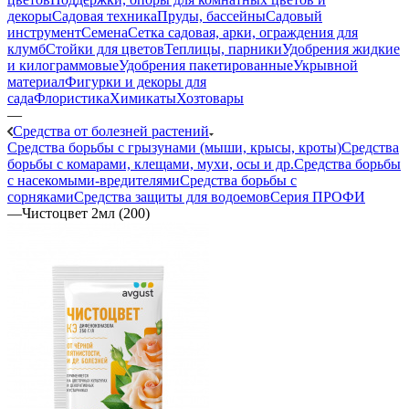
декоры
Садовая техника
Пруды, бассейны
Садовый
инструмент
Семена
Сетка садовая, арки, ограждения для
клумб
Стойки для цветов
Теплицы, парники
Удобрения жидкие
и килограммовые
Удобрения пакетированные
Укрывной
материал
Фигурки и декоры для
сада
Флористика
Химикаты
Хозтовары
—
Средства от болезней растений
Средства борьбы с грызунами (мыши, крысы, кроты)
Средства
борьбы с комарами, клещами, мухи, осы и др.
Средства борьбы
с насекомыми-вредителями
Средства борьбы с
сорняками
Средства защиты для водоемов
Серия ПРОФИ
—
Чистоцвет 2мл (200)