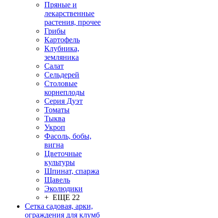
Пряные и
лекарственные
растения, прочее
Грибы
Картофель
Клубника,
земляника
Салат
Сельдерей
Столовые
корнеплоды
Серия Дуэт
Томаты
Тыква
Укроп
Фасоль, бобы,
вигна
Цветочные
культуры
Шпинат, спаржа
Щавель
Эколюдики
+ ЕЩЕ 22
Сетка садовая, арки,
ограждения для клумб