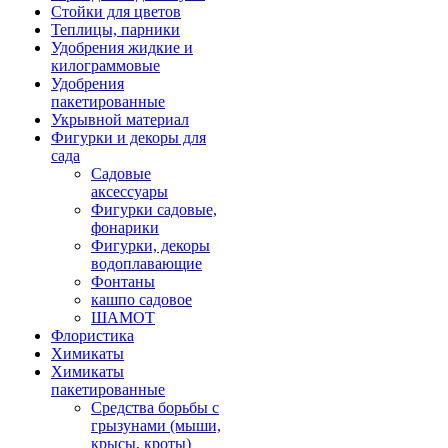
Стойки для цветов
Теплицы, парники
Удобрения жидкие и
килограммовые
Удобрения
пакетированные
Укрывной материал
Фигурки и декоры для
сада
Садовые
аксессуары
Фигурки садовые,
фонарики
Фигурки, декоры
водоплавающие
Фонтаны
кашпо садовое
ШАМОТ
Флористика
Химикаты
Химикаты
пакетированные
Средства борьбы с
грызунами (мыши,
крысы, кроты)