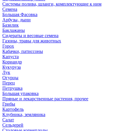
Системы полива, шланги, комплектующие к ним
Семена
Большая Фасовка
Арбузы, дыни
Базилик
Баклажаны
Сидераты и весовые семена
Газоны, травы для животных
Горох
Кабачки, патиссоны
Капуста
Кориандр
Кукуруза
Лук
Огурцы
Перец
Петрушка
Большая упаковка
Пряные и лекарственные растения, прочее
Грибы
Картофель
Клубника, земляника
Салат
Сельдерей
Столовые корнеплоды