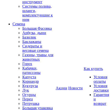
инструмент
Системы полива,
шланги,
комплектующие к
ним
Семена
Большая Фасовка
Арбузы, дыни
Базилик
Баклажаны
Сидераты и
весовые семена
Газоны, травы для
животных
Горох
Кабачки,
Как купить
патиссоны
Капуста
Условия
Кориандр
оплаты
Кукуруза
Условия
Акции
Новости
Лук
доставки
Огурцы
Гарантия
Перец
и
Петрушка
возврат
Большая упаковка