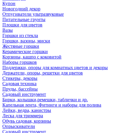
Купон
Новогодний декор
Отпугиватели ультразвуковые
Питательные грунты
Плошки для цветов
Вазы
Горшки из стекла
Горшки, вазоны, миски
Жестяные горшки
Керамические горшки
Корзины, кашпо с коковитой
Наборы горшков
Поддержки, опоры для комнатных цветов и декоры
Держатели, опоры, решетки для цветов
Стикеры, декоры
Садовая техника
Пруды, бассейны
Садовый инструмент
Бирки, колышки,ремешки, таблички и др.
Капельная лента, Фитинги и наборы для полива
Лейки, ведра, канистры
Леска для триммера
Обувь садовая, корзины
Опрыскиватели
Садовый инструмент