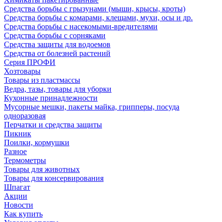
Средства борьбы с грызунами (мыши, крысы, кроты)
Средства борьбы с комарами, клещами, мухи, осы и др.
Средства борьбы с насекомыми-вредителями
Средства борьбы с сорняками
Средства защиты для водоемов
Средства от болезней растений
Серия ПРОФИ
Хозтовары
Товары из пластмассы
Ведра, тазы, товары для уборки
Кухонные принадлежности
Мусорные мешки, пакеты майка, грипперы, посуда
одноразовая
Перчатки и средства защиты
Пикник
Поилки, кормушки
Разное
Термометры
Товары для животных
Товары для консервирования
Шпагат
Акции
Новости
Как купить