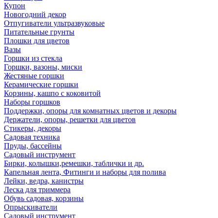
Купон
Новогодний декор
Отпугиватели ультразвуковые
Питательные грунты
Плошки для цветов
Вазы
Горшки из стекла
Горшки, вазоны, миски
Жестяные горшки
Керамические горшки
Корзины, кашпо с коковитой
Наборы горшков
Поддержки, опоры для комнатных цветов и декоры
Держатели, опоры, решетки для цветов
Стикеры, декоры
Садовая техника
Пруды, бассейны
Садовый инструмент
Бирки, колышки,ремешки, таблички и др.
Капельная лента, Фитинги и наборы для полива
Лейки, ведра, канистры
Леска для триммера
Обувь садовая, корзины
Опрыскиватели
Садовый инструмент