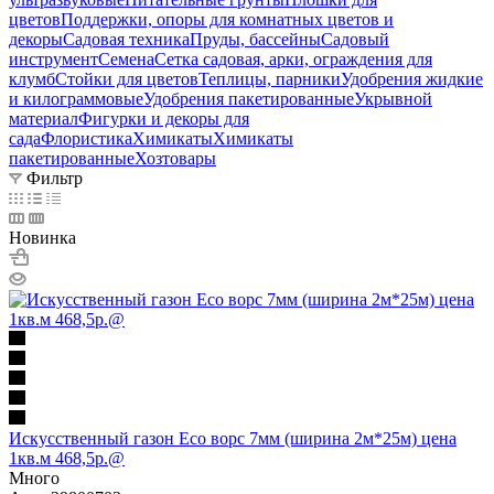
цветов
Поддержки, опоры для комнатных цветов и
декоры
Садовая техника
Пруды, бассейны
Садовый
инструмент
Семена
Сетка садовая, арки, ограждения для
клумб
Стойки для цветов
Теплицы, парники
Удобрения жидкие
и килограммовые
Удобрения пакетированные
Укрывной
материал
Фигурки и декоры для
сада
Флористика
Химикаты
Химикаты
пакетированные
Хозтовары
Фильтр
Новинка
Искусственный газон Eco ворс 7мм (ширина 2м*25м) цена
1кв.м 468,5р.@
Много