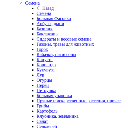
Семена
Назад
Семена
Большая Фасовка
Арбузы, дыни
Базилик
Баклажаны
Сидераты и весовые семена
Газоны, травы для животных
Горох
Кабачки, патиссоны
Капуста
Кориандр
Кукуруза
Лук
Огурцы
Перец
Петрушка
Большая упаковка
Пряные и лекарственные растения, прочее
Грибы
Картофель
Клубника, земляника
Салат
Сельдерей