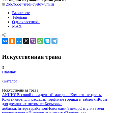
2667655@sredi-cvetov-vrn.ru
Вконтакте
Telegram
Одноклассники
MAX
Искусственная трава
3
Главная
—
Каталог
—
Искусственная трава
АКЦИЯ
Весовой посадочный материал
Комнатные цветы
Контейнеры для рассады, торфяные горшки и таблетки
Корм
для домашних питомцев
Кормовые
добавки
Литература
Купон
Новогодний декор
Отпугиватели
ультразвуковые
Питательные грунты
Плошки для