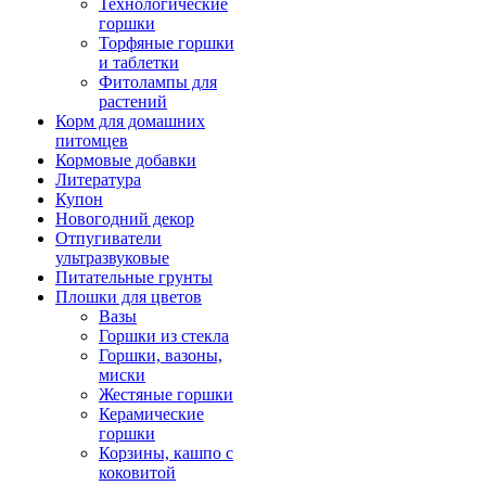
Технологические
горшки
Торфяные горшки
и таблетки
Фитолампы для
растений
Корм для домашних
питомцев
Кормовые добавки
Литература
Купон
Новогодний декор
Отпугиватели
ультразвуковые
Питательные грунты
Плошки для цветов
Вазы
Горшки из стекла
Горшки, вазоны,
миски
Жестяные горшки
Керамические
горшки
Корзины, кашпо с
коковитой