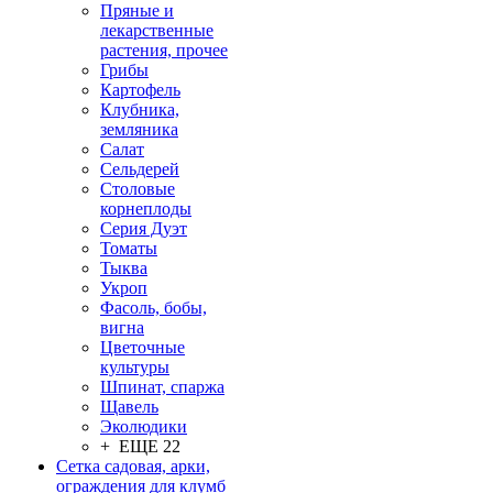
Пряные и
лекарственные
растения, прочее
Грибы
Картофель
Клубника,
земляника
Салат
Сельдерей
Столовые
корнеплоды
Серия Дуэт
Томаты
Тыква
Укроп
Фасоль, бобы,
вигна
Цветочные
культуры
Шпинат, спаржа
Щавель
Эколюдики
+ ЕЩЕ 22
Сетка садовая, арки,
ограждения для клумб