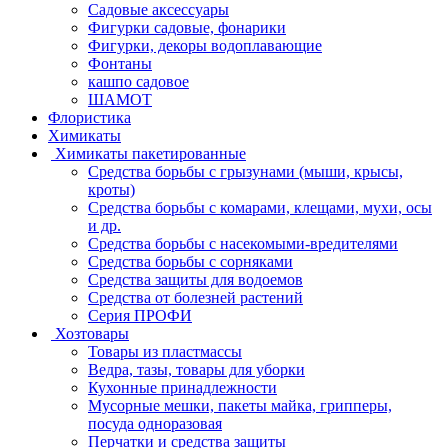
Садовые аксессуары
Фигурки садовые, фонарики
Фигурки, декоры водоплавающие
Фонтаны
кашпо садовое
ШАМОТ
Флористика
Химикаты
Химикаты пакетированные
Средства борьбы с грызунами (мыши, крысы,
кроты)
Средства борьбы с комарами, клещами, мухи, осы
и др.
Средства борьбы с насекомыми-вредителями
Средства борьбы с сорняками
Средства защиты для водоемов
Средства от болезней растений
Серия ПРОФИ
Хозтовары
Товары из пластмассы
Ведра, тазы, товары для уборки
Кухонные принадлежности
Мусорные мешки, пакеты майка, грипперы,
посуда одноразовая
Перчатки и средства защиты