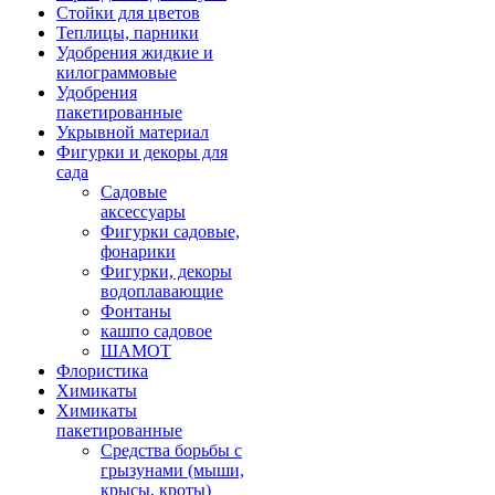
Стойки для цветов
Теплицы, парники
Удобрения жидкие и
килограммовые
Удобрения
пакетированные
Укрывной материал
Фигурки и декоры для
сада
Садовые
аксессуары
Фигурки садовые,
фонарики
Фигурки, декоры
водоплавающие
Фонтаны
кашпо садовое
ШАМОТ
Флористика
Химикаты
Химикаты
пакетированные
Средства борьбы с
грызунами (мыши,
крысы, кроты)