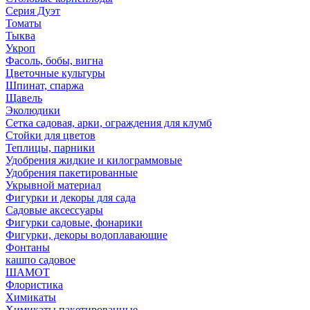
Серия Дуэт
Томаты
Тыква
Укроп
Фасоль, бобы, вигна
Цветочные культуры
Шпинат, спаржа
Щавель
Эколюдики
Сетка садовая, арки, ограждения для клумб
Стойки для цветов
Теплицы, парники
Удобрения жидкие и килограммовые
Удобрения пакетированные
Укрывной материал
Фигурки и декоры для сада
Садовые аксессуары
Фигурки садовые, фонарики
Фигурки, декоры водоплавающие
Фонтаны
кашпо садовое
ШАМОТ
Флористика
Химикаты
Химикаты пакетированные