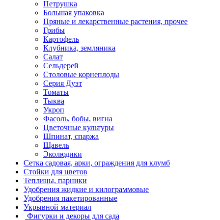
Петрушка
Большая упаковка
Пряные и лекарственные растения, прочее
Грибы
Картофель
Клубника, земляника
Салат
Сельдерей
Столовые корнеплоды
Серия Дуэт
Томаты
Тыква
Укроп
Фасоль, бобы, вигна
Цветочные культуры
Шпинат, спаржа
Щавель
Эколюдики
Сетка садовая, арки, ограждения для клумб
Стойки для цветов
Теплицы, парники
Удобрения жидкие и килограммовые
Удобрения пакетированные
Укрывной материал
Фигурки и декоры для сада