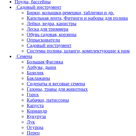
Пруды, бассейны
Садовый инструмент
Бирки, колышки,ремешки, таблички и др.
Капельная лента, Фитинги и наборы для полива
Лейки, ведра, канистры
Леска для триммера
Обувь садовая, корзины
Опрыскиватели
Садовый инструмент
Системы полива, шланги, комплектующие к ним
Семена
Большая Фасовка
Арбузы, дыни
Базилик
Баклажаны
Сидераты и весовые семена
Газоны, травы для животных
Горох
Кабачки, патиссоны
Капуста
Кориандр
Кукуруза
Лук
Огурцы
Перец