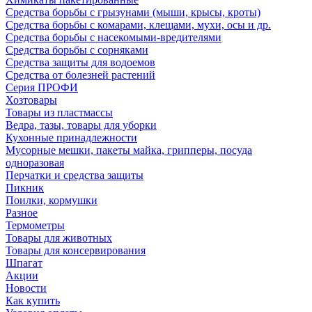
Средства борьбы с грызунами (мыши, крысы, кроты)
Средства борьбы с комарами, клещами, мухи, осы и др.
Средства борьбы с насекомыми-вредителями
Средства борьбы с сорняками
Средства защиты для водоемов
Средства от болезней растений
Серия ПРОФИ
Хозтовары
Товары из пластмассы
Ведра, тазы, товары для уборки
Кухонные принадлежности
Мусорные мешки, пакеты майка, грипперы, посуда
одноразовая
Перчатки и средства защиты
Пикник
Поилки, кормушки
Разное
Термометры
Товары для животных
Товары для консервирования
Шпагат
Акции
Новости
Как купить