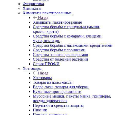
Флористика
Химикаты
Химикаты пакетированные
Назад
Химикаты пакетированные
Средства борьбы с грызунами (мыши,
крысы, кроты)
Средства борьбы с комарами, клещами,
мухи, осы и др.
Средства борьбы с насекомыми-вредителями
Средства борьбы с сорняками
Средства защиты для водоемов
Средства от болезней растений
Серия ПРОФИ
Хозтовары
Назад
Хозтовары
Товары из пластмассы
Ведра, тазы, товары для уборки
Кухонные принадлежности
Мусорные мешки, пакеты майка, грипперы,
посуда одноразовая
Перчатки и средства защиты
Пикник
Поилки, кормушки