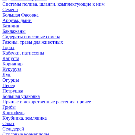
Системы полива, шланги, комплектующие к ним
Семена
Большая Фасовка
Арбузы, дыни
Базилик
Баклажаны
Сидераты и весовые семена
Газоны, травы для животных
Горох
Кабачки, патиссоны
Капуста
Кориандр
Кукуруза
Лук
Огурцы
Перец
Петрушка
Большая упаковка
Пряные и лекарственные растения, прочее
Грибы
Картофель
Клубника, земляника
Салат
Сельдерей
Столовые корнеплоды