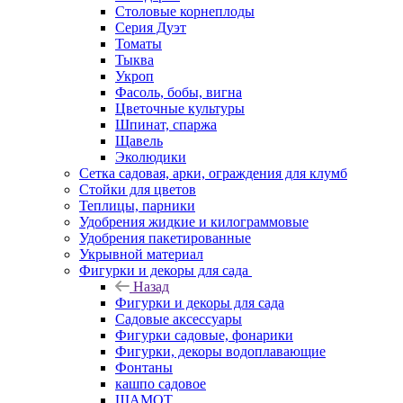
Столовые корнеплоды
Серия Дуэт
Томаты
Тыква
Укроп
Фасоль, бобы, вигна
Цветочные культуры
Шпинат, спаржа
Щавель
Эколюдики
Сетка садовая, арки, ограждения для клумб
Стойки для цветов
Теплицы, парники
Удобрения жидкие и килограммовые
Удобрения пакетированные
Укрывной материал
Фигурки и декоры для сада
Назад
Фигурки и декоры для сада
Садовые аксессуары
Фигурки садовые, фонарики
Фигурки, декоры водоплавающие
Фонтаны
кашпо садовое
ШАМОТ