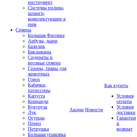
инструмент
Системы полива,
шланги,
комплектующие к
ним
Семена
Большая Фасовка
Арбузы, дыни
Базилик
Баклажаны
Сидераты и
весовые семена
Газоны, травы для
животных
Горох
Кабачки,
Как купить
патиссоны
Капуста
Условия
Кориандр
оплаты
Кукуруза
Условия
Акции
Новости
Лук
доставки
Огурцы
Гарантия
Перец
и
Петрушка
возврат
Большая упаковка