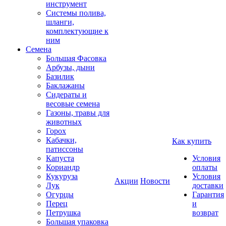
инструмент
Системы полива,
шланги,
комплектующие к
ним
Семена
Большая Фасовка
Арбузы, дыни
Базилик
Баклажаны
Сидераты и
весовые семена
Газоны, травы для
животных
Горох
Кабачки,
Как купить
патиссоны
Капуста
Условия
Кориандр
оплаты
Кукуруза
Условия
Акции
Новости
Лук
доставки
Огурцы
Гарантия
Перец
и
Петрушка
возврат
Большая упаковка