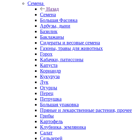
Семена
Назад
Семена
Большая Фасовка
Арбузы, дыни
Базилик
Баклажаны
Сидераты и весовые семена
Газоны, травы для животных
Горох
Кабачки, патиссоны
Капуста
Кориандр
Кукуруза
Лук
Огурцы
Перец
Петрушка
Большая упаковка
Пряные и лекарственные растения, прочее
Грибы
Картофель
Клубника, земляника
Салат
Сельдерей