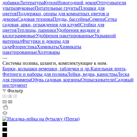
добавки
Литература
Купон
Новогодний декор
Отпугиватели
ультразвуковые
Питательные грунты
Плошки для
цветов
Поддержки, опоры для комнатных цветов и
декоры
Садовая техника
Пруды, бассейны
Семена
Сетка
садовая, арки, ограждения для клумб
Стойки для
цветов
Теплицы, парники
Удобрения жидкие и
килограммовые
Удобрения пакетированные
Укрывной
материал
Фигурки и декоры для
сада
Флористика
Химикаты
Химикаты
пакетированные
Хозтовары
—
Системы полива, шланги, комплектующие к ним
Бирки, колышки,ремешки, таблички и др.
Капельная лента,
Фитинги и наборы для полива
Лейки, ведра, канистры
Леска
для триммера
Обувь садовая, корзины
Опрыскиватели
Садовый
инструмент
Фильтр