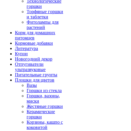
Технологические
горшки
Торфяные горшки
и таблетки
Фитолампы для
растений
Корм для домашних
питомцев
Кормовые добавки
Литература
Купон
Новогодний декор
Отпугиватели
ультразвуковые
Питательные грунты
Плошки для цветов
Вазы
Горшки из стекла
Горшки, вазоны,
миски
Жестяные горшки
Керамические
горшки
Корзины, кашпо с
коковитой