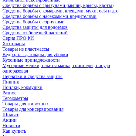
Средства борьбы с грызунами (мыши, крысы, кроты)
Средства борьбы с комарами, клещами, мухи, осы и др.
Средства борьбы с насекомыми-вредителями
Средства борьбы с сорняками
Средства защиты для водоемов
Средства от болезней растений
Серия ПРОФИ
Хозтовары
Товары из пластмассы
Ведра, тазы, товары для уборки
Кухонные принадлежности
Мусорные мешки, пакеты майка, грипперы, посуда
одноразовая
Перчатки и средства защиты
Пикник
Поилки, кормушки
Разное
Термометры
Товары для животных
Товары для консервирования
Шпагат
Акции
Новости
Как купить