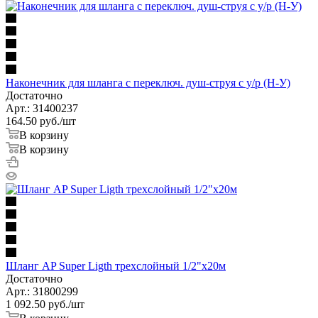
Наконечник для шланга с переключ. душ-струя с у/р (Н-У)
Достаточно
Арт.: 31400237
164.50
руб.
/шт
В корзину
В корзину
Шланг AP Super Ligth трехслойный 1/2"х20м
Достаточно
Арт.: 31800299
1 092.50
руб.
/шт