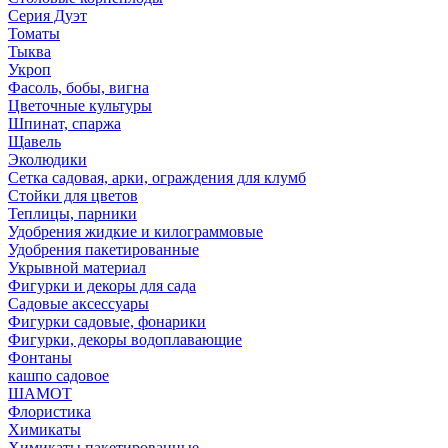
Серия Дуэт
Томаты
Тыква
Укроп
Фасоль, бобы, вигна
Цветочные культуры
Шпинат, спаржа
Щавель
Эколюдики
Сетка садовая, арки, ограждения для клумб
Стойки для цветов
Теплицы, парники
Удобрения жидкие и килограммовые
Удобрения пакетированные
Укрывной материал
Фигурки и декоры для сада
Садовые аксессуары
Фигурки садовые, фонарики
Фигурки, декоры водоплавающие
Фонтаны
кашпо садовое
ШАМОТ
Флористика
Химикаты
Химикаты пакетированные