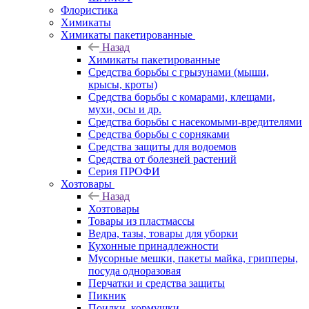
Флористика
Химикаты
Химикаты пакетированные
Назад
Химикаты пакетированные
Средства борьбы с грызунами (мыши,
крысы, кроты)
Средства борьбы с комарами, клещами,
мухи, осы и др.
Средства борьбы с насекомыми-вредителями
Средства борьбы с сорняками
Средства защиты для водоемов
Средства от болезней растений
Серия ПРОФИ
Хозтовары
Назад
Хозтовары
Товары из пластмассы
Ведра, тазы, товары для уборки
Кухонные принадлежности
Мусорные мешки, пакеты майка, грипперы,
посуда одноразовая
Перчатки и средства защиты
Пикник
Поилки, кормушки