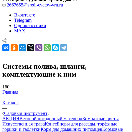
2667655@sredi-cvetov-vrn.ru
Вконтакте
Telegram
Одноклассники
MAX
Системы полива, шланги,
комплектующие к ним
160
Главная
—
Каталог
—
Садовый инструмент
АКЦИЯ
Весовой посадочный материал
Комнатные цветы
Искусственная трава
Контейнеры для рассады, торфяные
горшки и таблетки
Корм для домашних питомцев
Кормовые