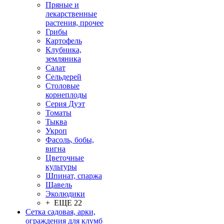
Пряные и
лекарственные
растения, прочее
Грибы
Картофель
Клубника,
земляника
Салат
Сельдерей
Столовые
корнеплоды
Серия Дуэт
Томаты
Тыква
Укроп
Фасоль, бобы,
вигна
Цветочные
культуры
Шпинат, спаржа
Щавель
Эколюдики
+ ЕЩЕ 22
Сетка садовая, арки,
ограждения для клумб