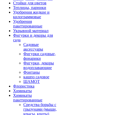
Стойки для цветов
Теплицы, парники
Удобрения жидкие и
килограммовые
Удобрения
пакетированные
Укрывной материал
Фигурки и декоры для
сада
Садовые
аксессуары
Фигурки садовые,
фонарики
Фигурки, декоры
водоплавающие
Фонтаны
кашпо садовое
ШАМОТ
Флористика
Химикаты
Химикаты
пакетированные
Средства борьбы с
грызунами (мыши,
крысы, кроты)