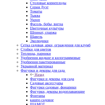
Столовые корнеплоды
Серия Дуэт
Томаты
Тыква
Укроп
Фасоль, бобы, вигна
Цветочные культуры
Шпинат, спаржа
Щавель
Эколюдики
Сетка садовая, арки, ограждения для клумб
Стойки для цветов
Теплицы, парники
Удобрения жидкие и килограммовые
Удобрения пакетированные
Укрывной материал
Фигурки и декоры для сада
Назад
Фигурки и декоры для сада
Садовые аксессуары
Фигурки садовые, фонарики
Фигурки, декоры водоплавающие
Фонтаны
кашпо садовое
ШАМОТ