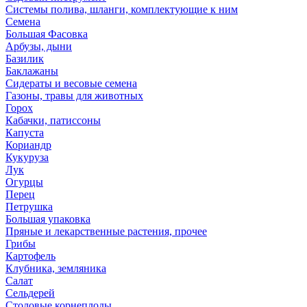
Системы полива, шланги, комплектующие к ним
Семена
Большая Фасовка
Арбузы, дыни
Базилик
Баклажаны
Сидераты и весовые семена
Газоны, травы для животных
Горох
Кабачки, патиссоны
Капуста
Кориандр
Кукуруза
Лук
Огурцы
Перец
Петрушка
Большая упаковка
Пряные и лекарственные растения, прочее
Грибы
Картофель
Клубника, земляника
Салат
Сельдерей
Столовые корнеплоды