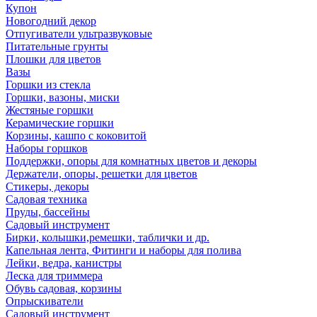
Купон
Новогодний декор
Отпугиватели ультразвуковые
Питательные грунты
Плошки для цветов
Вазы
Горшки из стекла
Горшки, вазоны, миски
Жестяные горшки
Керамические горшки
Корзины, кашпо с коковитой
Наборы горшков
Поддержки, опоры для комнатных цветов и декоры
Держатели, опоры, решетки для цветов
Стикеры, декоры
Садовая техника
Пруды, бассейны
Садовый инструмент
Бирки, колышки,ремешки, таблички и др.
Капельная лента, Фитинги и наборы для полива
Лейки, ведра, канистры
Леска для триммера
Обувь садовая, корзины
Опрыскиватели
Садовый инструмент