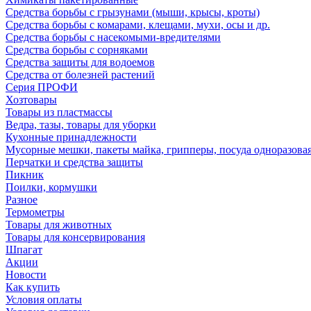
Средства борьбы с грызунами (мыши, крысы, кроты)
Средства борьбы с комарами, клещами, мухи, осы и др.
Средства борьбы с насекомыми-вредителями
Средства борьбы с сорняками
Средства защиты для водоемов
Средства от болезней растений
Серия ПРОФИ
Хозтовары
Товары из пластмассы
Ведра, тазы, товары для уборки
Кухонные принадлежности
Мусорные мешки, пакеты майка, грипперы, посуда одноразова
Перчатки и средства защиты
Пикник
Поилки, кормушки
Разное
Термометры
Товары для животных
Товары для консервирования
Шпагат
Акции
Новости
Как купить
Условия оплаты