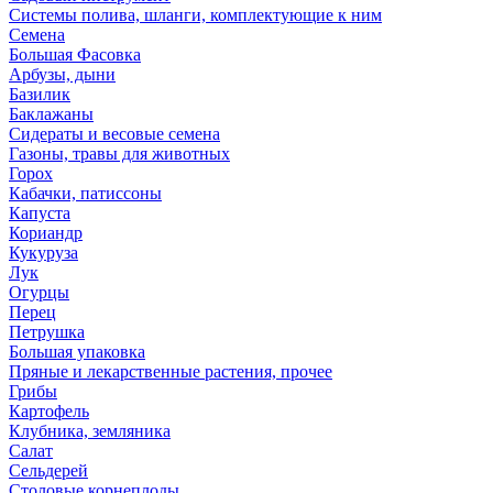
Системы полива, шланги, комплектующие к ним
Семена
Большая Фасовка
Арбузы, дыни
Базилик
Баклажаны
Сидераты и весовые семена
Газоны, травы для животных
Горох
Кабачки, патиссоны
Капуста
Кориандр
Кукуруза
Лук
Огурцы
Перец
Петрушка
Большая упаковка
Пряные и лекарственные растения, прочее
Грибы
Картофель
Клубника, земляника
Салат
Сельдерей
Столовые корнеплоды