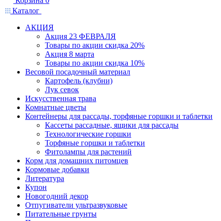
Корзина
0
Каталог
АКЦИЯ
Акция 23 ФЕВРАЛЯ
Товары по акции скидка 20%
Акция 8 марта
Товары по акции скидка 10%
Весовой посадочный материал
Картофель (клубни)
Лук севок
Искусственная трава
Комнатные цветы
Контейнеры для рассады, торфяные горшки и таблетки
Кассеты рассадные, ящики для рассады
Технологические горшки
Торфяные горшки и таблетки
Фитолампы для растений
Корм для домашних питомцев
Кормовые добавки
Литература
Купон
Новогодний декор
Отпугиватели ультразвуковые
Питательные грунты