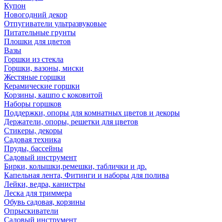
Купон
Новогодний декор
Отпугиватели ультразвуковые
Питательные грунты
Плошки для цветов
Вазы
Горшки из стекла
Горшки, вазоны, миски
Жестяные горшки
Керамические горшки
Корзины, кашпо с коковитой
Наборы горшков
Поддержки, опоры для комнатных цветов и декоры
Держатели, опоры, решетки для цветов
Стикеры, декоры
Садовая техника
Пруды, бассейны
Садовый инструмент
Бирки, колышки,ремешки, таблички и др.
Капельная лента, Фитинги и наборы для полива
Лейки, ведра, канистры
Леска для триммера
Обувь садовая, корзины
Опрыскиватели
Садовый инструмент