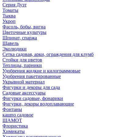
Серия Дуэт
Томаты
Тыква
Укроп
Фасоль, бобы, вигна
Цветочные культуры
Шпинат, спаржа
Щавель
Эколюдики
Сетка садовая, арки, ограждения для клумб
Стойки для цветов
Теплицы, парники
Удобрения жидкие и килограммовые
Удобрения пакетированные
Укрывной материал
Фигурки и декоры для сада
Садовые аксессуары
Фигурки садовые, фонарики
Фигурки, декоры водоплавающие
Фонтаны
кашпо садовое
ШАМОТ
Флористика
Химикаты
Химикаты пакетированные