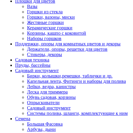
Плошки для цветов
Вазы
Горшки из стекла
Горшки, вазоны, миски
Жестяные горшки
Керамические горшки
Корзины, кашпо с коковитой
Наборы горшков
Поддержки, опоры для комнатных цветов и декоры
Держатели, опоры, решетки для цветов
Стикеры, декоры
Садовая техника
Пруды, бассейны
Садовый инструмент
Бирки, колышки,ремешки, таблички и др.
Капельная лента, Фитинги и наборы для полива
Лейки, ведра, канистры
Леска для триммера
Обувь садовая, корзины
Опрыскиватели
Садовый инструмент
Системы полива, шланги, комплектующие к ним
Семена
Большая Фасовка
Арбузы, дыни