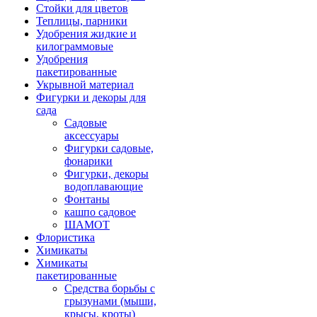
Стойки для цветов
Теплицы, парники
Удобрения жидкие и
килограммовые
Удобрения
пакетированные
Укрывной материал
Фигурки и декоры для
сада
Садовые
аксессуары
Фигурки садовые,
фонарики
Фигурки, декоры
водоплавающие
Фонтаны
кашпо садовое
ШАМОТ
Флористика
Химикаты
Химикаты
пакетированные
Средства борьбы с
грызунами (мыши,
крысы, кроты)