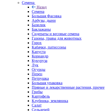
Семена
Назад
Семена
Большая Фасовка
Арбузы, дыни
Базилик
Баклажаны
Сидераты и весовые семена
Газоны, травы для животных
Горох
Кабачки, патиссоны
Капуста
Кориандр
Кукуруза
Лук
Огурцы
Перец
Петрушка
Большая упаковка
Пряные и лекарственные растения, прочее
Грибы
Картофель
Клубника, земляника
Салат
Сельдерей