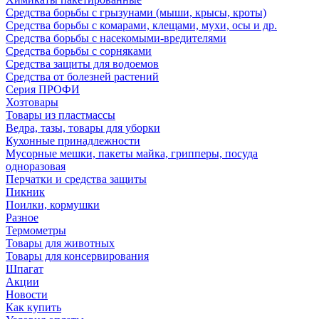
Средства борьбы с грызунами (мыши, крысы, кроты)
Средства борьбы с комарами, клещами, мухи, осы и др.
Средства борьбы с насекомыми-вредителями
Средства борьбы с сорняками
Средства защиты для водоемов
Средства от болезней растений
Серия ПРОФИ
Хозтовары
Товары из пластмассы
Ведра, тазы, товары для уборки
Кухонные принадлежности
Мусорные мешки, пакеты майка, грипперы, посуда
одноразовая
Перчатки и средства защиты
Пикник
Поилки, кормушки
Разное
Термометры
Товары для животных
Товары для консервирования
Шпагат
Акции
Новости
Как купить