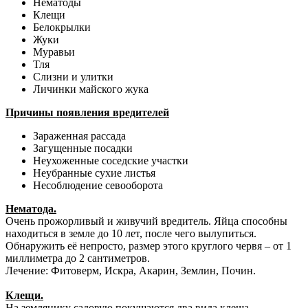
Нематоды
Клещи
Белокрылки
Жуки
Муравьи
Тля
Слизни и улитки
Личинки майского жука
Причины появления вредителей
Зараженная рассада
Загущенные посадки
Неухоженные соседские участки
Неубранные сухие листья
Несоблюдение севооборота
Нематода.
Очень прожорливый и живучий вредитель. Яйца способны
находиться в земле до 10 лет, после чего вылупиться.
Обнаружить её непросто, размер этого круглого червя – от 1
миллиметра до 2 сантиметров.
Лечение: Фитоверм, Искра, Акарин, Землин, Почин.
Клещи.
На землянику садовую покушаются два вида клеща —