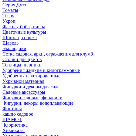
Серия Дуэт
Томаты
Тыква
Укроп
Фасоль, бобы, вигна
Цветочные культуры
Шпинат, спаржа
Щавель
Эколюдики
Сетка садовая, арки, ограждения для клумб
Стойки для цветов
Теплицы, парники
Удобрения жидкие и килограммовые
Удобрения пакетированные
Укрывной материал
Фигурки и декоры для сада
Садовые аксессуары
Фигурки садовые, фонарики
Фигурки, декоры водоплавающие
Фонтаны
кашпо садовое
ШАМОТ
Флористика
Химикаты
Химикаты пакетированные