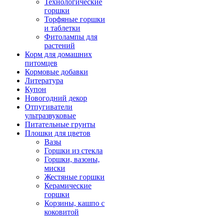
Технологические
горшки
Торфяные горшки
и таблетки
Фитолампы для
растений
Корм для домашних
питомцев
Кормовые добавки
Литература
Купон
Новогодний декор
Отпугиватели
ультразвуковые
Питательные грунты
Плошки для цветов
Вазы
Горшки из стекла
Горшки, вазоны,
миски
Жестяные горшки
Керамические
горшки
Корзины, кашпо с
коковитой