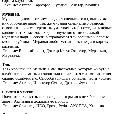
сортам клубники.
Лечение: Актара, Карбофос, Фуфанон, Алатар, Молния.
Муравьи.
Муравьи с удовольствием поедают спелые ягоды, выгрызая в
них огромные дыры. Так же муравьи специально разносят
самок тли по окультуренным участкам, чтобы создавать новые
колонии этих насекомых для получения от них сладкой
медвяной пади. Особенно страдают от тли больные и слабые
кусты клубники. Муравьи любят устраивать гнезда в корнях
растений.
Лечение: Великий воин, Доктор Клаус Эжектор, Муравьин,
Муравьед,
Тля.
Тля - крошечные, меньше 1 мм, насекомые, которые живут на
клубнике огромными колониями и питаются соками растения,
сильно ослабляя его. Способна лишить большей части урожая.
Лечение: Актара, Инсектор Супра, Дракор, Фуфанон.
Слизни и улитки.
Поедают как листья, так и ягоды, выгрызая в них большие
дыры. Активны в дождливую погоду.
Лечение: Слизнеед НЕО, Гроза, Рубит АКСЕЛА, Хищник.