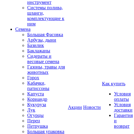
инструмент
Системы полива,
шланги,
комплектующие к
ним
Семена
Большая Фасовка
Арбузы, дыни
Базилик
Баклажаны
Сидераты и
весовые семена
Газоны, травы для
животных
Горох
Кабачки,
Как купить
патиссоны
Капуста
Условия
Кориандр
оплаты
Кукуруза
Условия
Акции
Новости
Лук
доставки
Огурцы
Гарантия
Перец
и
Петрушка
возврат
Большая упаковка