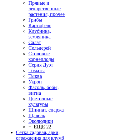
Пряные и
лекарственные
растения, прочее
Грибы
Картофель
Клубника,
земляника
Салат
Сельдерей
Столовые
корнеплоды
Серия Дуэт
Томаты
Тыква
Укроп
Фасоль, бобы,
вигна
Цветочные
культуры
Шпинат, спаржа
Щавель
Эколюдики
+ ЕЩЕ 22
Сетка садовая, арки,
ограждения для клумб