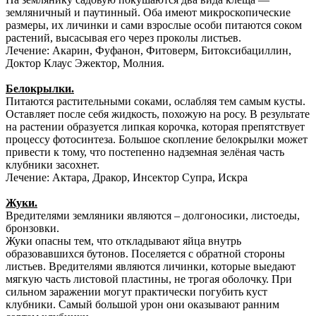
земляничный и паутинный. Оба имеют микроскопические
размеры, их личинки и сами взрослые особи питаются соком
растений, высасывая его через проколы листьев.
Лечение: Акарин, Фуфанон, Фитоверм, Битоксибациллин,
Доктор Клаус Эжектор, Молния.
Белокрылки.
Питаются растительными соками, ослабляя тем самым кусты.
Оставляет после себя жидкость, похожую на росу. В результате
на растении образуется липкая корочка, которая препятствует
процессу фотосинтеза. Большое скопление белокрылки может
привести к тому, что постепенно надземная зелёная часть
клубники засохнет.
Лечение: Актара, Дракор, Инсектор Супра, Искра
Жуки.
Вредителями земляники являются – долгоносики, листоеды,
бронзовки.
Жуки опасны тем, что откладывают яйца внутрь
образовавшихся бутонов. Поселяется с обратной стороны
листьев. Вредителями являются личинки, которые выедают
мягкую часть листовой пластины, не трогая оболочку. При
сильном заражении могут практически погубить куст
клубники. Самый большой урон они оказывают ранним