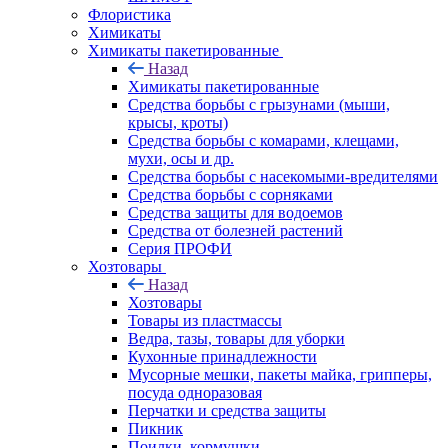
Флористика
Химикаты
Химикаты пакетированные
Назад
Химикаты пакетированные
Средства борьбы с грызунами (мыши,
крысы, кроты)
Средства борьбы с комарами, клещами,
мухи, осы и др.
Средства борьбы с насекомыми-вредителями
Средства борьбы с сорняками
Средства защиты для водоемов
Средства от болезней растений
Серия ПРОФИ
Хозтовары
Назад
Хозтовары
Товары из пластмассы
Ведра, тазы, товары для уборки
Кухонные принадлежности
Мусорные мешки, пакеты майка, грипперы,
посуда одноразовая
Перчатки и средства защиты
Пикник
Поилки, кормушки