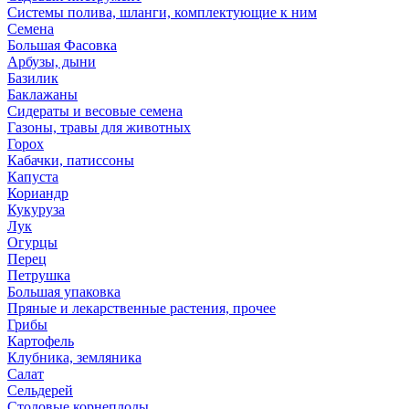
Системы полива, шланги, комплектующие к ним
Семена
Большая Фасовка
Арбузы, дыни
Базилик
Баклажаны
Сидераты и весовые семена
Газоны, травы для животных
Горох
Кабачки, патиссоны
Капуста
Кориандр
Кукуруза
Лук
Огурцы
Перец
Петрушка
Большая упаковка
Пряные и лекарственные растения, прочее
Грибы
Картофель
Клубника, земляника
Салат
Сельдерей
Столовые корнеплоды