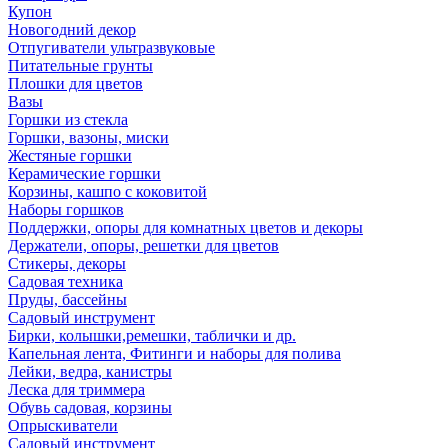
Купон
Новогодний декор
Отпугиватели ультразвуковые
Питательные грунты
Плошки для цветов
Вазы
Горшки из стекла
Горшки, вазоны, миски
Жестяные горшки
Керамические горшки
Корзины, кашпо с коковитой
Наборы горшков
Поддержки, опоры для комнатных цветов и декоры
Держатели, опоры, решетки для цветов
Стикеры, декоры
Садовая техника
Пруды, бассейны
Садовый инструмент
Бирки, колышки,ремешки, таблички и др.
Капельная лента, Фитинги и наборы для полива
Лейки, ведра, канистры
Леска для триммера
Обувь садовая, корзины
Опрыскиватели
Садовый инструмент