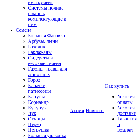
инструмент
Системы полива,
шланги,
комплектующие к
ним
Семена
Большая Фасовка
Арбузы, дыни
Базилик
Баклажаны
Сидераты и
весовые семена
Газоны, травы для
животных
Горох
Кабачки,
Как купить
патиссоны
Капуста
Условия
Кориандр
оплаты
Кукуруза
Условия
Акции
Новости
Лук
доставки
Огурцы
Гарантия
Перец
и
Петрушка
возврат
Большая упаковка