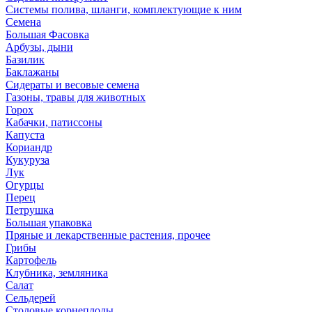
Системы полива, шланги, комплектующие к ним
Семена
Большая Фасовка
Арбузы, дыни
Базилик
Баклажаны
Сидераты и весовые семена
Газоны, травы для животных
Горох
Кабачки, патиссоны
Капуста
Кориандр
Кукуруза
Лук
Огурцы
Перец
Петрушка
Большая упаковка
Пряные и лекарственные растения, прочее
Грибы
Картофель
Клубника, земляника
Салат
Сельдерей
Столовые корнеплоды