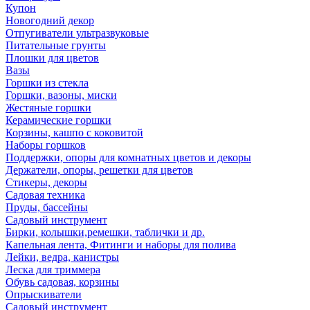
Купон
Новогодний декор
Отпугиватели ультразвуковые
Питательные грунты
Плошки для цветов
Вазы
Горшки из стекла
Горшки, вазоны, миски
Жестяные горшки
Керамические горшки
Корзины, кашпо с коковитой
Наборы горшков
Поддержки, опоры для комнатных цветов и декоры
Держатели, опоры, решетки для цветов
Стикеры, декоры
Садовая техника
Пруды, бассейны
Садовый инструмент
Бирки, колышки,ремешки, таблички и др.
Капельная лента, Фитинги и наборы для полива
Лейки, ведра, канистры
Леска для триммера
Обувь садовая, корзины
Опрыскиватели
Садовый инструмент