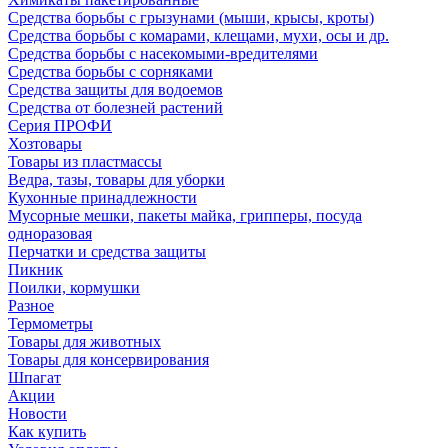
Средства борьбы с грызунами (мыши, крысы, кроты)
Средства борьбы с комарами, клещами, мухи, осы и др.
Средства борьбы с насекомыми-вредителями
Средства борьбы с сорняками
Средства защиты для водоемов
Средства от болезней растений
Серия ПРОФИ
Хозтовары
Товары из пластмассы
Ведра, тазы, товары для уборки
Кухонные принадлежности
Мусорные мешки, пакеты майка, грипперы, посуда
одноразовая
Перчатки и средства защиты
Пикник
Поилки, кормушки
Разное
Термометры
Товары для животных
Товары для консервирования
Шпагат
Акции
Новости
Как купить