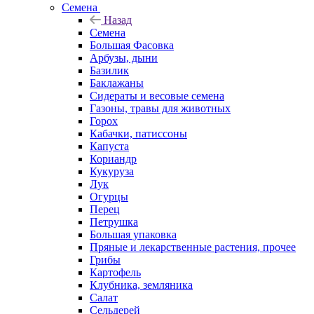
Семена
Назад
Семена
Большая Фасовка
Арбузы, дыни
Базилик
Баклажаны
Сидераты и весовые семена
Газоны, травы для животных
Горох
Кабачки, патиссоны
Капуста
Кориандр
Кукуруза
Лук
Огурцы
Перец
Петрушка
Большая упаковка
Пряные и лекарственные растения, прочее
Грибы
Картофель
Клубника, земляника
Салат
Сельдерей