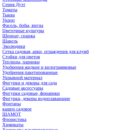
Серия Дуэт
Томаты
Тыква
Укроп
Фасоль, бобы, вигна
Цветочные культуры
Шпинат, спаржа
Щавель
Эколюдики
Сетка садовая, арки, ограждения для клумб
Стойки для цветов
Теплицы, парники
Удобрения жидкие и килограммовые
Удобрения пакетированные
Укрывной материал
Фигурки и декоры для сада
Садовые аксессуары
Фигурки садовые, фонарики
Фигурки, декоры водоплавающие
Фонтаны
кашпо садовое
ШАМОТ
Флористика
Химикаты
Химикаты пакетированные