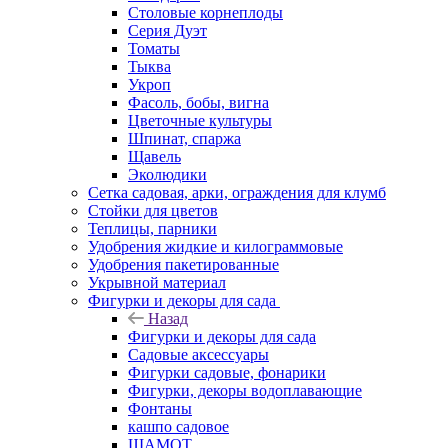
Столовые корнеплоды
Серия Дуэт
Томаты
Тыква
Укроп
Фасоль, бобы, вигна
Цветочные культуры
Шпинат, спаржа
Щавель
Эколюдики
Сетка садовая, арки, ограждения для клумб
Стойки для цветов
Теплицы, парники
Удобрения жидкие и килограммовые
Удобрения пакетированные
Укрывной материал
Фигурки и декоры для сада
Назад
Фигурки и декоры для сада
Садовые аксессуары
Фигурки садовые, фонарики
Фигурки, декоры водоплавающие
Фонтаны
кашпо садовое
ШАМОТ