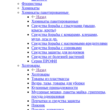
Флористика
Химикаты
Химикаты пакетированные
Назад
Химикаты пакетированные
Средства борьбы с грызунами (мыши,
крысы, кроты)
Средства борьбы с комарами, клещами,
мухи, осы и др.
Средства борьбы с насекомыми-вредителями
Средства борьбы с сорняками
Средства защиты для водоемов
Средства от болезней растений
Серия ПРОФИ
Хозтовары
Назад
Хозтовары
Товары из пластмассы
Ведра, тазы, товары для уборки
Кухонные принадлежности
Мусорные мешки, пакеты майка, грипперы,
посуда одноразовая
Перчатки и средства защиты
Пикник
Поилки, кормушки