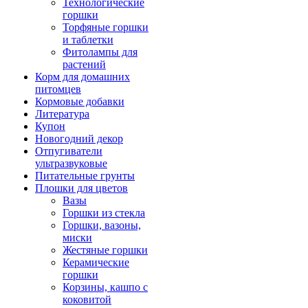
Технологические
горшки
Торфяные горшки
и таблетки
Фитолампы для
растений
Корм для домашних
питомцев
Кормовые добавки
Литература
Купон
Новогодний декор
Отпугиватели
ультразвуковые
Питательные грунты
Плошки для цветов
Вазы
Горшки из стекла
Горшки, вазоны,
миски
Жестяные горшки
Керамические
горшки
Корзины, кашпо с
коковитой