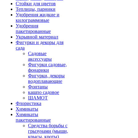
Стойки для цветов
Теплицы, парники
Удобрения жидкие и
килограммовые
Удобрения
пакетированные
Укрывной материал
Фигурки и декоры для
сада
Садовые
аксессуары
Фигурки садовые,
фонарики
Фигурки, декоры
водоплавающие
Фонтаны
кашпо садовое
ШАМОТ
Флористика
Химикаты
Химикаты
пакетированные
Средства борьбы с
грызунами (мыши,
крысы, кроты)