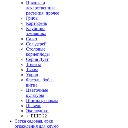
Пряные и
лекарственные
растения, прочее
Грибы
Картофель
Клубника,
земляника
Салат
Сельдерей
Столовые
корнеплоды
Серия Дуэт
Томаты
Тыква
Укроп
Фасоль, бобы,
вигна
Цветочные
культуры
Шпинат, спаржа
Щавель
Эколюдики
+ ЕЩЕ 22
Сетка садовая, арки,
ограждения для клумб