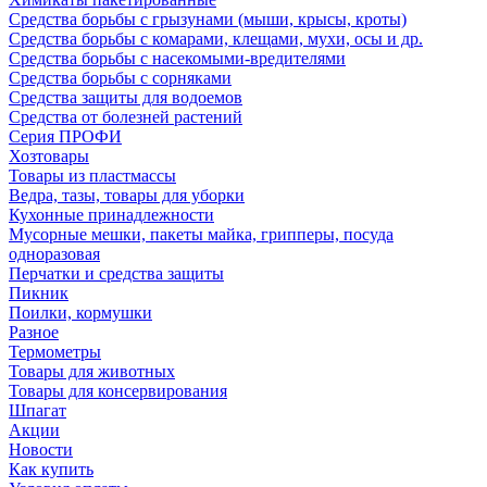
Средства борьбы с грызунами (мыши, крысы, кроты)
Средства борьбы с комарами, клещами, мухи, осы и др.
Средства борьбы с насекомыми-вредителями
Средства борьбы с сорняками
Средства защиты для водоемов
Средства от болезней растений
Серия ПРОФИ
Хозтовары
Товары из пластмассы
Ведра, тазы, товары для уборки
Кухонные принадлежности
Мусорные мешки, пакеты майка, грипперы, посуда
одноразовая
Перчатки и средства защиты
Пикник
Поилки, кормушки
Разное
Термометры
Товары для животных
Товары для консервирования
Шпагат
Акции
Новости
Как купить