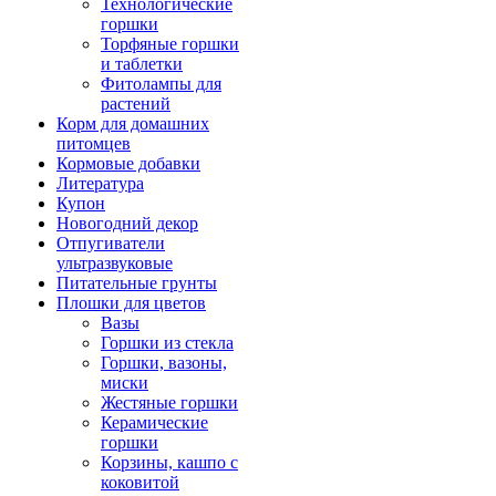
Технологические
горшки
Торфяные горшки
и таблетки
Фитолампы для
растений
Корм для домашних
питомцев
Кормовые добавки
Литература
Купон
Новогодний декор
Отпугиватели
ультразвуковые
Питательные грунты
Плошки для цветов
Вазы
Горшки из стекла
Горшки, вазоны,
миски
Жестяные горшки
Керамические
горшки
Корзины, кашпо с
коковитой