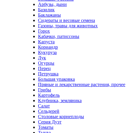
Арбузы, дыни
Базилик
Баклажаны
Сидераты и весовые семена
Газоны, травы для животных
Горох
Кабачки, патиссоны
Капуста
Кориандр
Кукуруза
Лук
Огурцы
Перец
Петрушка
Большая упаковка
Пряные и лекарственные растения, прочее
Грибы
Картофель
Клубника, земляника
Салат
Сельдерей
Столовые корнеплоды
Серия Дуэт
Томаты
Тыква