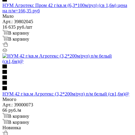
НУМ Агротекс Пром 42 г/кв.м (6,3*100м/рул) (св 1,6м) цена
на п/м=166,35 руб
Мало
Арт.: 39802045
16 635
руб.
/шт
В корзину
В корзину
НУМ 42 г/кв.м Агротекс (3,2*200м/рул) п/м белый (св1,6м)@
Много
Арт.: 39000073
66
руб.
/м
В корзину
В корзину
Новинка