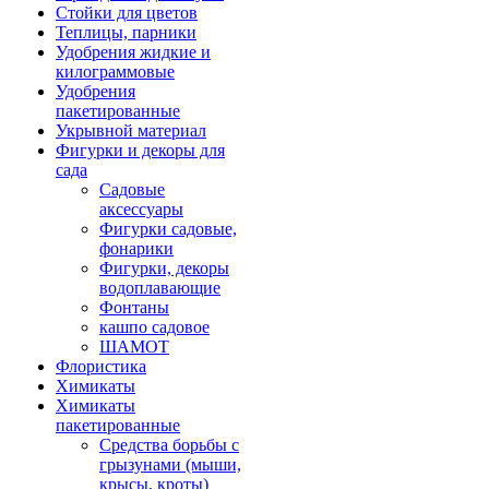
Стойки для цветов
Теплицы, парники
Удобрения жидкие и
килограммовые
Удобрения
пакетированные
Укрывной материал
Фигурки и декоры для
сада
Садовые
аксессуары
Фигурки садовые,
фонарики
Фигурки, декоры
водоплавающие
Фонтаны
кашпо садовое
ШАМОТ
Флористика
Химикаты
Химикаты
пакетированные
Средства борьбы с
грызунами (мыши,
крысы, кроты)