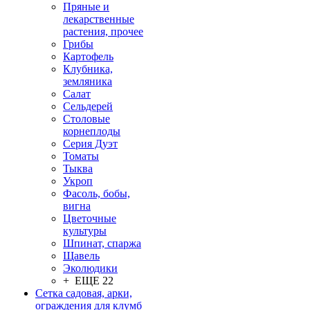
Пряные и
лекарственные
растения, прочее
Грибы
Картофель
Клубника,
земляника
Салат
Сельдерей
Столовые
корнеплоды
Серия Дуэт
Томаты
Тыква
Укроп
Фасоль, бобы,
вигна
Цветочные
культуры
Шпинат, спаржа
Щавель
Эколюдики
+ ЕЩЕ 22
Сетка садовая, арки,
ограждения для клумб