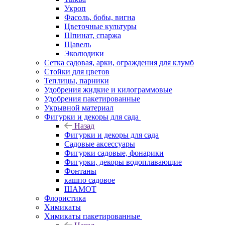
Укроп
Фасоль, бобы, вигна
Цветочные культуры
Шпинат, спаржа
Щавель
Эколюдики
Сетка садовая, арки, ограждения для клумб
Стойки для цветов
Теплицы, парники
Удобрения жидкие и килограммовые
Удобрения пакетированные
Укрывной материал
Фигурки и декоры для сада
Назад
Фигурки и декоры для сада
Садовые аксессуары
Фигурки садовые, фонарики
Фигурки, декоры водоплавающие
Фонтаны
кашпо садовое
ШАМОТ
Флористика
Химикаты
Химикаты пакетированные