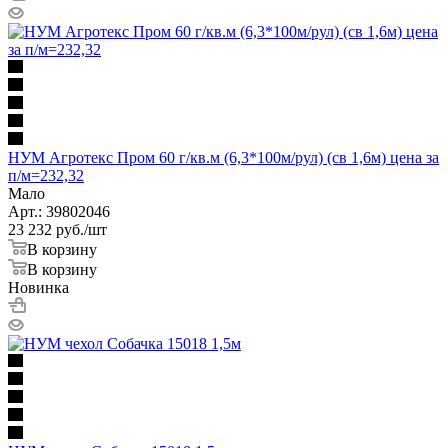
НУМ Агротекс Пром 60 г/кв.м (6,3*100м/рул) (св 1,6м) цена за
п/м=232,32
Мало
Арт.: 39802046
23 232
руб.
/шт
В корзину
В корзину
Новинка