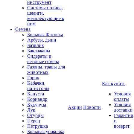
инструмент
Системы полива,
шланги,
комплектующие к
ним
Семена
Большая Фасовка
Арбузы, дыни
Базилик
Баклажаны
Сидераты и
весовые семена
Газоны, травы для
животных
Горох
Кабачки,
Как купить
патиссоны
Капуста
Условия
Кориандр
оплаты
Кукуруза
Условия
Акции
Новости
Лук
доставки
Огурцы
Гарантия
Перец
и
Петрушка
возврат
Большая упаковка