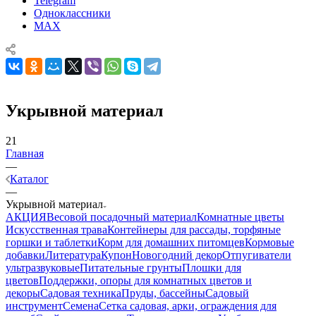
Telegram
Одноклассники
MAX
Укрывной материал
21
Главная
—
Каталог
—
Укрывной материал
АКЦИЯ
Весовой посадочный материал
Комнатные цветы
Искусственная трава
Контейнеры для рассады, торфяные
горшки и таблетки
Корм для домашних питомцев
Кормовые
добавки
Литература
Купон
Новогодний декор
Отпугиватели
ультразвуковые
Питательные грунты
Плошки для
цветов
Поддержки, опоры для комнатных цветов и
декоры
Садовая техника
Пруды, бассейны
Садовый
инструмент
Семена
Сетка садовая, арки, ограждения для