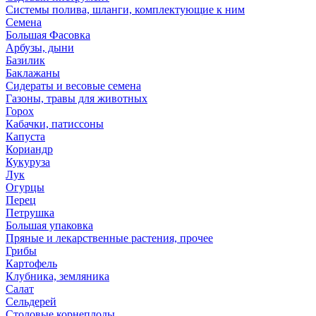
Системы полива, шланги, комплектующие к ним
Семена
Большая Фасовка
Арбузы, дыни
Базилик
Баклажаны
Сидераты и весовые семена
Газоны, травы для животных
Горох
Кабачки, патиссоны
Капуста
Кориандр
Кукуруза
Лук
Огурцы
Перец
Петрушка
Большая упаковка
Пряные и лекарственные растения, прочее
Грибы
Картофель
Клубника, земляника
Салат
Сельдерей
Столовые корнеплоды