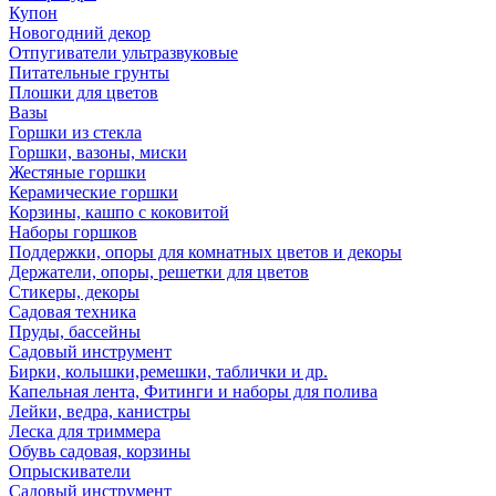
Купон
Новогодний декор
Отпугиватели ультразвуковые
Питательные грунты
Плошки для цветов
Вазы
Горшки из стекла
Горшки, вазоны, миски
Жестяные горшки
Керамические горшки
Корзины, кашпо с коковитой
Наборы горшков
Поддержки, опоры для комнатных цветов и декоры
Держатели, опоры, решетки для цветов
Стикеры, декоры
Садовая техника
Пруды, бассейны
Садовый инструмент
Бирки, колышки,ремешки, таблички и др.
Капельная лента, Фитинги и наборы для полива
Лейки, ведра, канистры
Леска для триммера
Обувь садовая, корзины
Опрыскиватели
Садовый инструмент