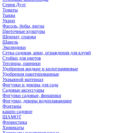
Серия Дуэт
Томаты
Тыква
Укроп
Фасоль, бобы, вигна
Цветочные культуры
Шпинат, спаржа
Щавель
Эколюдики
Сетка садовая, арки, ограждения для клумб
Стойки для цветов
Теплицы, парники
Удобрения жидкие и килограммовые
Удобрения пакетированные
Укрывной материал
Фигурки и декоры для сада
Садовые аксессуары
Фигурки садовые, фонарики
Фигурки, декоры водоплавающие
Фонтаны
кашпо садовое
ШАМОТ
Флористика
Химикаты
Химикаты пакетированные