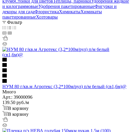
клумб
Стойки для цветов
Теплицы, парники
Удобрения жидкие
и килограммовые
Удобрения пакетированные
Фигурки и
декоры для сада
Флористика
Химикаты
Химикаты
пакетированные
Хозтовары
Фильтр
НУМ 80 г/кв.м Агротекс (3,2*100м/рул) п/м белый (св1,6м)@
Много
Арт.: 39000096
139.50
руб.
/м
В корзину
В корзину