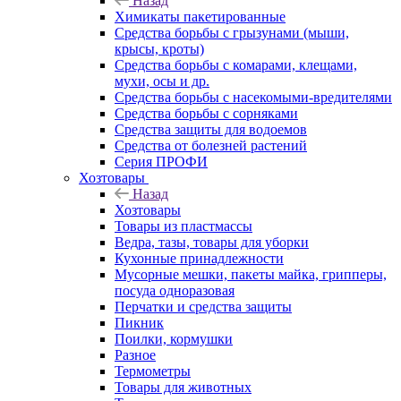
Назад
Химикаты пакетированные
Средства борьбы с грызунами (мыши,
крысы, кроты)
Средства борьбы с комарами, клещами,
мухи, осы и др.
Средства борьбы с насекомыми-вредителями
Средства борьбы с сорняками
Средства защиты для водоемов
Средства от болезней растений
Серия ПРОФИ
Хозтовары
Назад
Хозтовары
Товары из пластмассы
Ведра, тазы, товары для уборки
Кухонные принадлежности
Мусорные мешки, пакеты майка, грипперы,
посуда одноразовая
Перчатки и средства защиты
Пикник
Поилки, кормушки
Разное
Термометры
Товары для животных