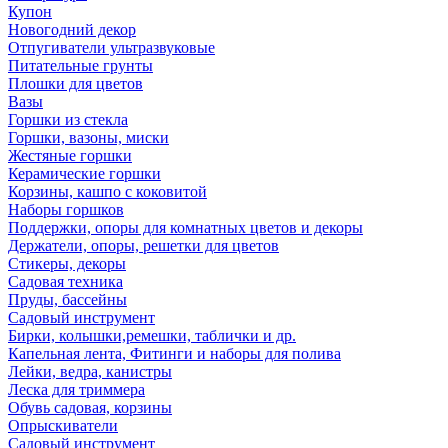
Купон
Новогодний декор
Отпугиватели ультразвуковые
Питательные грунты
Плошки для цветов
Вазы
Горшки из стекла
Горшки, вазоны, миски
Жестяные горшки
Керамические горшки
Корзины, кашпо с коковитой
Наборы горшков
Поддержки, опоры для комнатных цветов и декоры
Держатели, опоры, решетки для цветов
Стикеры, декоры
Садовая техника
Пруды, бассейны
Садовый инструмент
Бирки, колышки,ремешки, таблички и др.
Капельная лента, Фитинги и наборы для полива
Лейки, ведра, канистры
Леска для триммера
Обувь садовая, корзины
Опрыскиватели
Садовый инструмент