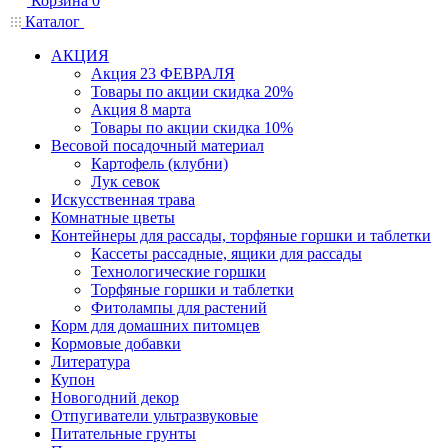
Корзина
0
Каталог
АКЦИЯ
Акция 23 ФЕВРАЛЯ
Товары по акции скидка 20%
Акция 8 марта
Товары по акции скидка 10%
Весовой посадочный материал
Картофель (клубни)
Лук севок
Искусственная трава
Комнатные цветы
Контейнеры для рассады, торфяные горшки и таблетки
Кассеты рассадные, ящики для рассады
Технологические горшки
Торфяные горшки и таблетки
Фитолампы для растений
Корм для домашних питомцев
Кормовые добавки
Литература
Купон
Новогодний декор
Отпугиватели ультразвуковые
Питательные грунты