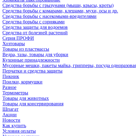
Средства борьбы с грызунами (мыши, крысы, кроты)
Средства борьбы с комарами, клещами, мухи, осы и др.
Средства борьбы с насекомыми-вредителями
Средства борьбы с сорняками
Средства защиты для водоемов
Средства от болезней растений
Серия ПРОФИ
Хозтовары
Товары из пластмассы
Ведра, тазы, товары для уборки
Кухонные принадлежности
Мусорные мешки, пакеты майка, грипперы, посуда одноразова
Перчатки и средства защиты
Пикник
Поилки, кормушки
Разное
Термометры
Товары для животных
Товары для консервирования
Шпагат
Акции
Новости
Как купить
Условия оплаты