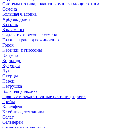
Системы полива, шланги, комплектующие к ним
Семена
Большая Фасовка
Арбузы, дыни
Базилик
Баклажаны
Сидераты и весовые семена
Газоны, травы для животных
Горох
Кабачки, патиссоны
Капуста
Кориандр
Кукуруза
Лук
Огурцы
Перец
Петрушка
Большая упаковка
Пряные и лекарственные растения, прочее
Грибы
Картофель
Клубника, земляника
Салат
Сельдерей
Столовые корнеплоды