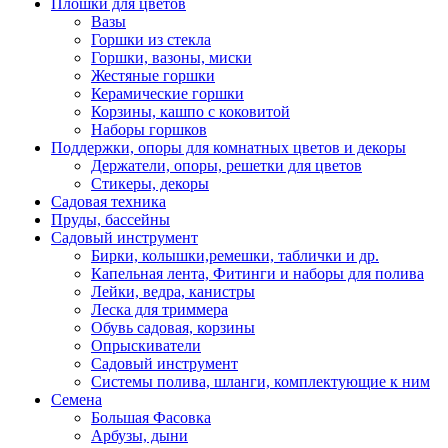
Плошки для цветов
Вазы
Горшки из стекла
Горшки, вазоны, миски
Жестяные горшки
Керамические горшки
Корзины, кашпо с коковитой
Наборы горшков
Поддержки, опоры для комнатных цветов и декоры
Держатели, опоры, решетки для цветов
Стикеры, декоры
Садовая техника
Пруды, бассейны
Садовый инструмент
Бирки, колышки,ремешки, таблички и др.
Капельная лента, Фитинги и наборы для полива
Лейки, ведра, канистры
Леска для триммера
Обувь садовая, корзины
Опрыскиватели
Садовый инструмент
Системы полива, шланги, комплектующие к ним
Семена
Большая Фасовка
Арбузы, дыни