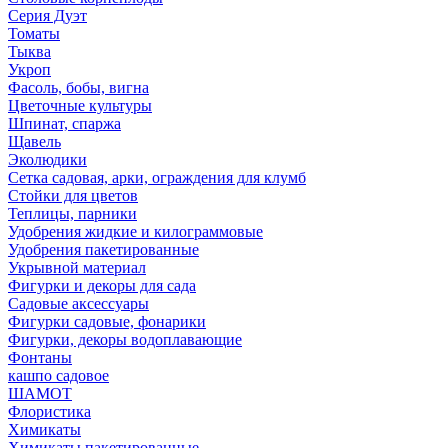
Серия Дуэт
Томаты
Тыква
Укроп
Фасоль, бобы, вигна
Цветочные культуры
Шпинат, спаржа
Щавель
Эколюдики
Сетка садовая, арки, ограждения для клумб
Стойки для цветов
Теплицы, парники
Удобрения жидкие и килограммовые
Удобрения пакетированные
Укрывной материал
Фигурки и декоры для сада
Садовые аксессуары
Фигурки садовые, фонарики
Фигурки, декоры водоплавающие
Фонтаны
кашпо садовое
ШАМОТ
Флористика
Химикаты
Химикаты пакетированные