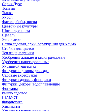
Серия Дуэт
Томаты
Тыква
Укроп
Фасоль, бобы, вигна
Цветочные культуры
Шпинат, спаржа
Щавель
Эколюдики
Сетка садовая, арки, ограждения для клумб
Стойки для цветов
Теплицы, парники
Удобрения жидкие и килограммовые
Удобрения пакетированные
Укрывной материал
Фигурки и декоры для сада
Садовые аксессуары
Фигурки садовые, фонарики
Фигурки, декоры водоплавающие
Фонтаны
кашпо садовое
ШАМОТ
Флористика
Химикаты
Химикаты пакетированные