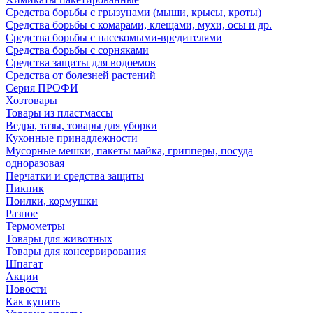
Средства борьбы с грызунами (мыши, крысы, кроты)
Средства борьбы с комарами, клещами, мухи, осы и др.
Средства борьбы с насекомыми-вредителями
Средства борьбы с сорняками
Средства защиты для водоемов
Средства от болезней растений
Серия ПРОФИ
Хозтовары
Товары из пластмассы
Ведра, тазы, товары для уборки
Кухонные принадлежности
Мусорные мешки, пакеты майка, грипперы, посуда
одноразовая
Перчатки и средства защиты
Пикник
Поилки, кормушки
Разное
Термометры
Товары для животных
Товары для консервирования
Шпагат
Акции
Новости
Как купить