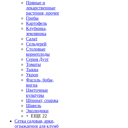
Пряные и
лекарственные
растения, прочее
Грибы
Картофель
Клубника,
земляника
Салат
Сельдерей
Столовые
корнеплоды
Серия Дуэт
Томаты
Тыква
Укроп
Фасоль, бобы,
вигна
Цветочные
культуры
Шпинат, спаржа
Щавель
Эколюдики
+ ЕЩЕ 22
Сетка садовая, арки,
ограждения для клумб