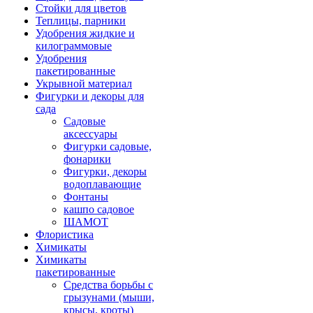
Стойки для цветов
Теплицы, парники
Удобрения жидкие и
килограммовые
Удобрения
пакетированные
Укрывной материал
Фигурки и декоры для
сада
Садовые
аксессуары
Фигурки садовые,
фонарики
Фигурки, декоры
водоплавающие
Фонтаны
кашпо садовое
ШАМОТ
Флористика
Химикаты
Химикаты
пакетированные
Средства борьбы с
грызунами (мыши,
крысы, кроты)