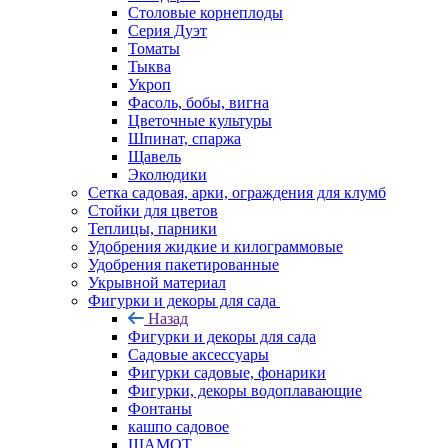
Столовые корнеплоды
Серия Дуэт
Томаты
Тыква
Укроп
Фасоль, бобы, вигна
Цветочные культуры
Шпинат, спаржа
Щавель
Эколюдики
Сетка садовая, арки, ограждения для клумб
Стойки для цветов
Теплицы, парники
Удобрения жидкие и килограммовые
Удобрения пакетированные
Укрывной материал
Фигурки и декоры для сада
Назад
Фигурки и декоры для сада
Садовые аксессуары
Фигурки садовые, фонарики
Фигурки, декоры водоплавающие
Фонтаны
кашпо садовое
ШАМОТ