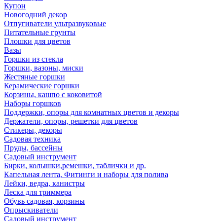
Купон
Новогодний декор
Отпугиватели ультразвуковые
Питательные грунты
Плошки для цветов
Вазы
Горшки из стекла
Горшки, вазоны, миски
Жестяные горшки
Керамические горшки
Корзины, кашпо с коковитой
Наборы горшков
Поддержки, опоры для комнатных цветов и декоры
Держатели, опоры, решетки для цветов
Стикеры, декоры
Садовая техника
Пруды, бассейны
Садовый инструмент
Бирки, колышки,ремешки, таблички и др.
Капельная лента, Фитинги и наборы для полива
Лейки, ведра, канистры
Леска для триммера
Обувь садовая, корзины
Опрыскиватели
Садовый инструмент