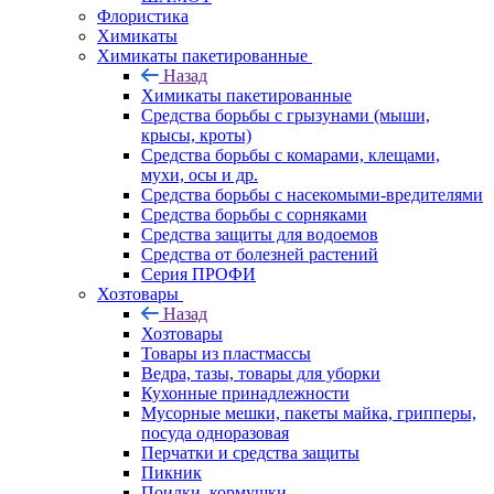
Флористика
Химикаты
Химикаты пакетированные
Назад
Химикаты пакетированные
Средства борьбы с грызунами (мыши,
крысы, кроты)
Средства борьбы с комарами, клещами,
мухи, осы и др.
Средства борьбы с насекомыми-вредителями
Средства борьбы с сорняками
Средства защиты для водоемов
Средства от болезней растений
Серия ПРОФИ
Хозтовары
Назад
Хозтовары
Товары из пластмассы
Ведра, тазы, товары для уборки
Кухонные принадлежности
Мусорные мешки, пакеты майка, грипперы,
посуда одноразовая
Перчатки и средства защиты
Пикник
Поилки, кормушки