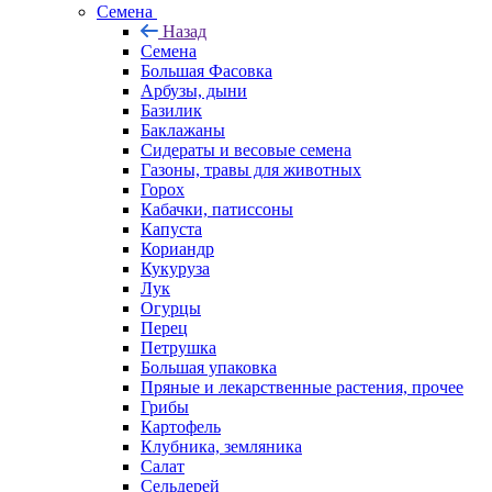
Семена
Назад
Семена
Большая Фасовка
Арбузы, дыни
Базилик
Баклажаны
Сидераты и весовые семена
Газоны, травы для животных
Горох
Кабачки, патиссоны
Капуста
Кориандр
Кукуруза
Лук
Огурцы
Перец
Петрушка
Большая упаковка
Пряные и лекарственные растения, прочее
Грибы
Картофель
Клубника, земляника
Салат
Сельдерей