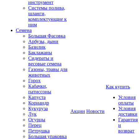
инструмент
Системы полива,
шланги,
комплектующие к
ним
Семена
Большая Фасовка
Арбузы, дыни
Базилик
Баклажаны
Сидераты и
весовые семена
Газоны, травы для
животных
Горох
Кабачки,
Как купить
патиссоны
Капуста
Условия
Кориандр
оплаты
Кукуруза
Условия
Акции
Новости
Лук
доставки
Огурцы
Гарантия
Перец
и
Петрушка
возврат
Большая упаковка