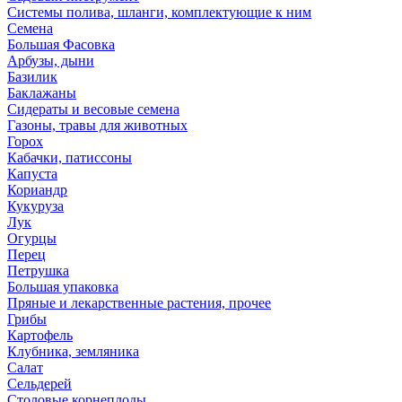
Системы полива, шланги, комплектующие к ним
Семена
Большая Фасовка
Арбузы, дыни
Базилик
Баклажаны
Сидераты и весовые семена
Газоны, травы для животных
Горох
Кабачки, патиссоны
Капуста
Кориандр
Кукуруза
Лук
Огурцы
Перец
Петрушка
Большая упаковка
Пряные и лекарственные растения, прочее
Грибы
Картофель
Клубника, земляника
Салат
Сельдерей
Столовые корнеплоды