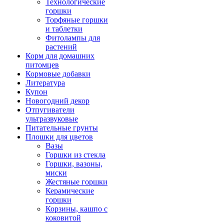
Технологические
горшки
Торфяные горшки
и таблетки
Фитолампы для
растений
Корм для домашних
питомцев
Кормовые добавки
Литература
Купон
Новогодний декор
Отпугиватели
ультразвуковые
Питательные грунты
Плошки для цветов
Вазы
Горшки из стекла
Горшки, вазоны,
миски
Жестяные горшки
Керамические
горшки
Корзины, кашпо с
коковитой