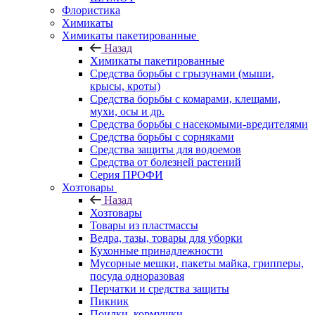
Флористика
Химикаты
Химикаты пакетированные
Назад
Химикаты пакетированные
Средства борьбы с грызунами (мыши,
крысы, кроты)
Средства борьбы с комарами, клещами,
мухи, осы и др.
Средства борьбы с насекомыми-вредителями
Средства борьбы с сорняками
Средства защиты для водоемов
Средства от болезней растений
Серия ПРОФИ
Хозтовары
Назад
Хозтовары
Товары из пластмассы
Ведра, тазы, товары для уборки
Кухонные принадлежности
Мусорные мешки, пакеты майка, грипперы,
посуда одноразовая
Перчатки и средства защиты
Пикник
Поилки, кормушки