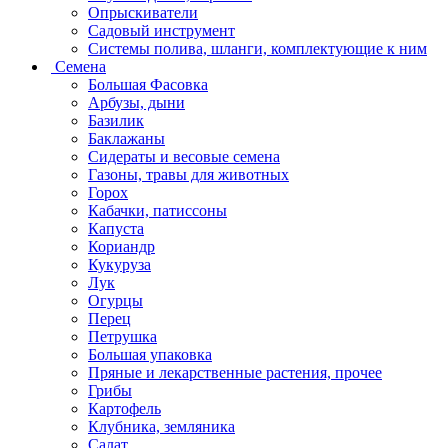
Опрыскиватели
Садовый инструмент
Системы полива, шланги, комплектующие к ним
Семена
Большая Фасовка
Арбузы, дыни
Базилик
Баклажаны
Сидераты и весовые семена
Газоны, травы для животных
Горох
Кабачки, патиссоны
Капуста
Кориандр
Кукуруза
Лук
Огурцы
Перец
Петрушка
Большая упаковка
Пряные и лекарственные растения, прочее
Грибы
Картофель
Клубника, земляника
Салат