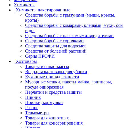
Химикаты
Химикаты пакетированные
Средства борьбы с грызунами (мыши, крысы,
кроты)
Средства борьбы с комарами, клещами, мухи, осы
и др.
Средства борьбы с насекомыми-вредителями
Средства борьбы с сорняками
Средства защиты для водоемов
Средства от болезней растений
Серия ПРОФИ
Хозтовары
Товары из пластмассы
Ведра, тазы, товары для уборки
Кухонные принадлежности
Мусорные мешки, пакеты майка, грипперы,
посуда одноразовая
Перчатки и средства защиты
Пикник
Поилки, кормушки
Разное
Термометры
Товары для животных
Товары для консервирования