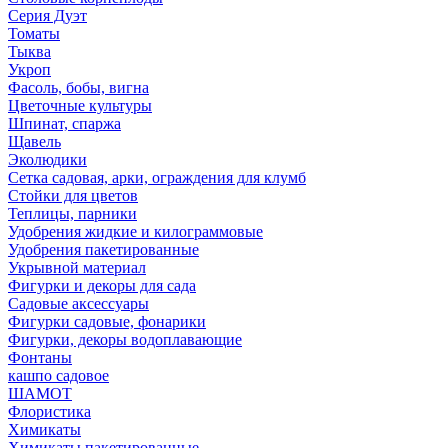
Серия Дуэт
Томаты
Тыква
Укроп
Фасоль, бобы, вигна
Цветочные культуры
Шпинат, спаржа
Щавель
Эколюдики
Сетка садовая, арки, ограждения для клумб
Стойки для цветов
Теплицы, парники
Удобрения жидкие и килограммовые
Удобрения пакетированные
Укрывной материал
Фигурки и декоры для сада
Садовые аксессуары
Фигурки садовые, фонарики
Фигурки, декоры водоплавающие
Фонтаны
кашпо садовое
ШАМОТ
Флористика
Химикаты
Химикаты пакетированные