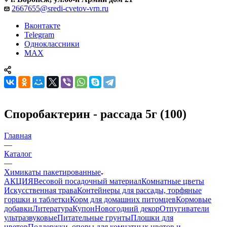
2667655@sredi-cvetov-vrn.ru
Вконтакте
Telegram
Одноклассники
MAX
Споробактерин - рассада 5г (100)
Главная
—
Каталог
—
Химикаты пакетированные
АКЦИЯ
Весовой посадочный материал
Комнатные цветы
Искусственная трава
Контейнеры для рассады, торфяные
горшки и таблетки
Корм для домашних питомцев
Кормовые
добавки
Литература
Купон
Новогодний декор
Отпугиватели
ультразвуковые
Питательные грунты
Плошки для
цветов
Поддержки, опоры для комнатных цветов и