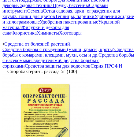
декоры
Садовая техника
Пруды, бассейны
Садовый
инструмент
Семена
Сетка садовая, арки, ограждения для
клумб
Стойки для цветов
Теплицы, парники
Удобрения жидкие
и килограммовые
Удобрения пакетированные
Укрывной
материал
Фигурки и декоры для
сада
Флористика
Химикаты
Хозтовары
—
Средства от болезней растений
Средства борьбы с грызунами (мыши, крысы, кроты)
Средства
борьбы с комарами, клещами, мухи, осы и др.
Средства борьбы
с насекомыми-вредителями
Средства борьбы с
сорняками
Средства защиты для водоемов
Серия ПРОФИ
—
Споробактерин - рассада 5г (100)