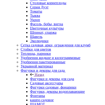
Столовые корнеплоды
Серия Дуэт
Томаты
Тыква
Укроп
Фасоль, бобы, вигна
Цветочные культуры
Шпинат, спаржа
Щавель
Эколюдики
Сетка садовая, арки, ограждения для клумб
Стойки для цветов
Теплицы, парники
Удобрения жидкие и килограммовые
Удобрения пакетированные
Укрывной материал
Фигурки и декоры для сада
Назад
Фигурки и декоры для сада
Садовые аксессуары
Фигурки садовые, фонарики
Фигурки, декоры водоплавающие
Фонтаны
кашпо садовое
ШАМОТ