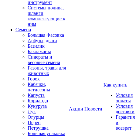
инструмент
Системы полива,
шланги,
комплектующие к
ним
Семена
Большая Фасовка
Арбузы, дыни
Базилик
Баклажаны
Сидераты и
весовые семена
Газоны, травы для
животных
Горох
Кабачки,
Как купить
патиссоны
Капуста
Условия
Кориандр
оплаты
Кукуруза
Условия
Акции
Новости
Лук
доставки
Огурцы
Гарантия
Перец
и
Петрушка
возврат
Большая упаковка