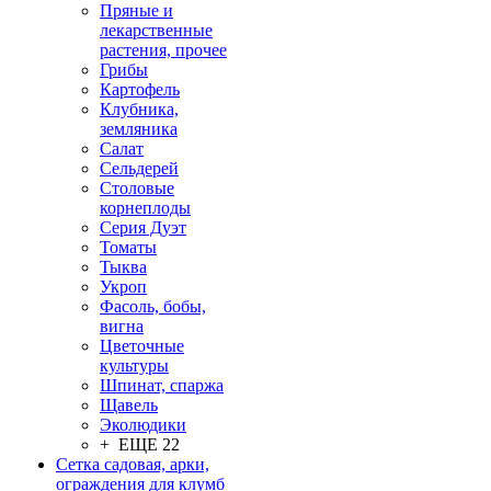
Пряные и
лекарственные
растения, прочее
Грибы
Картофель
Клубника,
земляника
Салат
Сельдерей
Столовые
корнеплоды
Серия Дуэт
Томаты
Тыква
Укроп
Фасоль, бобы,
вигна
Цветочные
культуры
Шпинат, спаржа
Щавель
Эколюдики
+ ЕЩЕ 22
Сетка садовая, арки,
ограждения для клумб