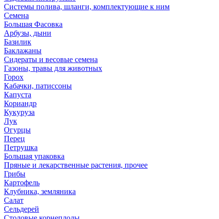
Системы полива, шланги, комплектующие к ним
Семена
Большая Фасовка
Арбузы, дыни
Базилик
Баклажаны
Сидераты и весовые семена
Газоны, травы для животных
Горох
Кабачки, патиссоны
Капуста
Кориандр
Кукуруза
Лук
Огурцы
Перец
Петрушка
Большая упаковка
Пряные и лекарственные растения, прочее
Грибы
Картофель
Клубника, земляника
Салат
Сельдерей
Столовые корнеплоды