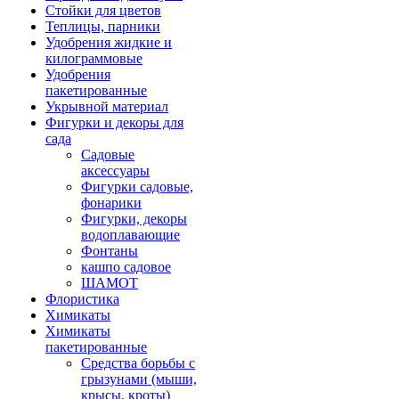
Стойки для цветов
Теплицы, парники
Удобрения жидкие и
килограммовые
Удобрения
пакетированные
Укрывной материал
Фигурки и декоры для
сада
Садовые
аксессуары
Фигурки садовые,
фонарики
Фигурки, декоры
водоплавающие
Фонтаны
кашпо садовое
ШАМОТ
Флористика
Химикаты
Химикаты
пакетированные
Средства борьбы с
грызунами (мыши,
крысы, кроты)