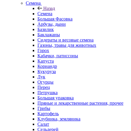
Семена
Назад
Семена
Большая Фасовка
Арбузы, дыни
Базилик
Баклажаны
Сидераты и весовые семена
Газоны, травы для животных
Горох
Кабачки, патиссоны
Капуста
Кориандр
Кукуруза
Лук
Огурцы
Перец
Петрушка
Большая упаковка
Пряные и лекарственные растения, прочее
Грибы
Картофель
Клубника, земляника
Салат
Сельдерей