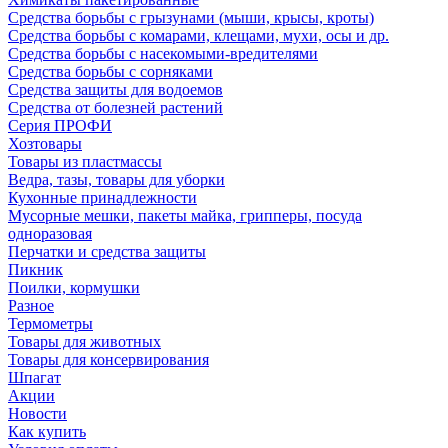
Средства борьбы с грызунами (мыши, крысы, кроты)
Средства борьбы с комарами, клещами, мухи, осы и др.
Средства борьбы с насекомыми-вредителями
Средства борьбы с сорняками
Средства защиты для водоемов
Средства от болезней растений
Серия ПРОФИ
Хозтовары
Товары из пластмассы
Ведра, тазы, товары для уборки
Кухонные принадлежности
Мусорные мешки, пакеты майка, грипперы, посуда
одноразовая
Перчатки и средства защиты
Пикник
Поилки, кормушки
Разное
Термометры
Товары для животных
Товары для консервирования
Шпагат
Акции
Новости
Как купить