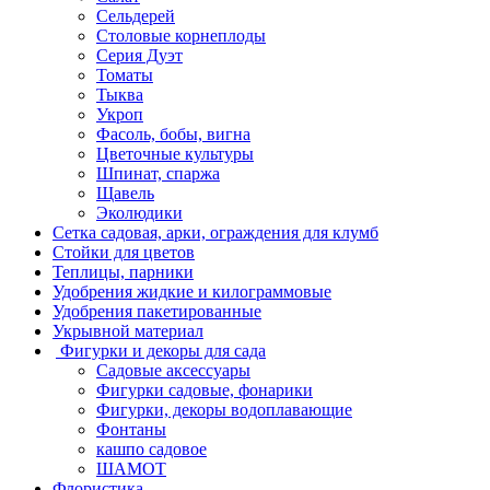
Сельдерей
Столовые корнеплоды
Серия Дуэт
Томаты
Тыква
Укроп
Фасоль, бобы, вигна
Цветочные культуры
Шпинат, спаржа
Щавель
Эколюдики
Сетка садовая, арки, ограждения для клумб
Стойки для цветов
Теплицы, парники
Удобрения жидкие и килограммовые
Удобрения пакетированные
Укрывной материал
Фигурки и декоры для сада
Садовые аксессуары
Фигурки садовые, фонарики
Фигурки, декоры водоплавающие
Фонтаны
кашпо садовое
ШАМОТ
Флористика