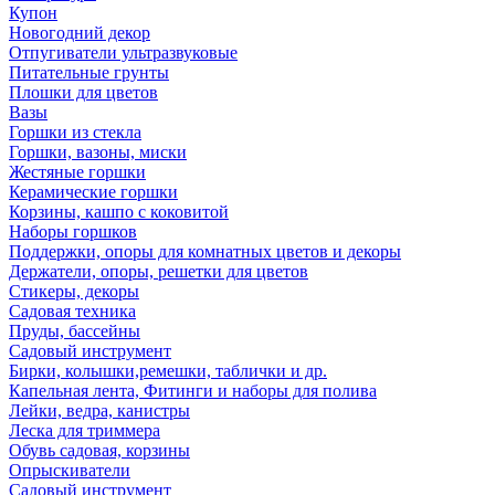
Купон
Новогодний декор
Отпугиватели ультразвуковые
Питательные грунты
Плошки для цветов
Вазы
Горшки из стекла
Горшки, вазоны, миски
Жестяные горшки
Керамические горшки
Корзины, кашпо с коковитой
Наборы горшков
Поддержки, опоры для комнатных цветов и декоры
Держатели, опоры, решетки для цветов
Стикеры, декоры
Садовая техника
Пруды, бассейны
Садовый инструмент
Бирки, колышки,ремешки, таблички и др.
Капельная лента, Фитинги и наборы для полива
Лейки, ведра, канистры
Леска для триммера
Обувь садовая, корзины
Опрыскиватели
Садовый инструмент