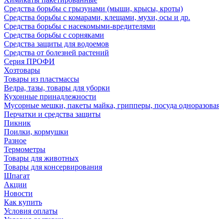
Средства борьбы с грызунами (мыши, крысы, кроты)
Средства борьбы с комарами, клещами, мухи, осы и др.
Средства борьбы с насекомыми-вредителями
Средства борьбы с сорняками
Средства защиты для водоемов
Средства от болезней растений
Серия ПРОФИ
Хозтовары
Товары из пластмассы
Ведра, тазы, товары для уборки
Кухонные принадлежности
Мусорные мешки, пакеты майка, грипперы, посуда одноразова
Перчатки и средства защиты
Пикник
Поилки, кормушки
Разное
Термометры
Товары для животных
Товары для консервирования
Шпагат
Акции
Новости
Как купить
Условия оплаты