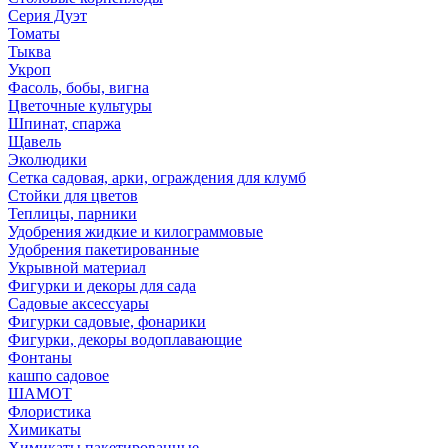
Серия Дуэт
Томаты
Тыква
Укроп
Фасоль, бобы, вигна
Цветочные культуры
Шпинат, спаржа
Щавель
Эколюдики
Сетка садовая, арки, ограждения для клумб
Стойки для цветов
Теплицы, парники
Удобрения жидкие и килограммовые
Удобрения пакетированные
Укрывной материал
Фигурки и декоры для сада
Садовые аксессуары
Фигурки садовые, фонарики
Фигурки, декоры водоплавающие
Фонтаны
кашпо садовое
ШАМОТ
Флористика
Химикаты
Химикаты пакетированные