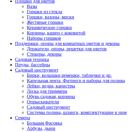
Плошки для цветов
Вазы
Горшки из стекла
Горшки, вазоны, миски
Жестяные горшки
Керамические горшки
Корзины, кашпо с коковитой
Наборы горшков
Поддержки, опоры для комнатных цветов и декоры
Держатели, опоры, решетки для цветов
Стикеры, декоры
Садовая техника
Пруды, бассейны
Садовый инструмент
Бирки, колышки,ремешки, таблички и др.
Капельная лента, Фитинги и наборы для полива
Лейки, ведра, канистры
Леска для триммера
Обувь садовая, корзины
Опрыскиватели
Садовый инструмент
Системы полива, шланги, комплектующие к ним
Семена
Большая Фасовка
Арбузы, дыни