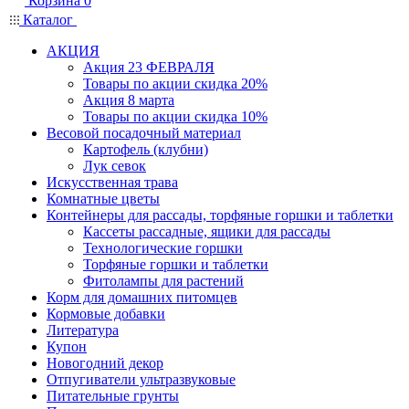
Корзина
0
Каталог
АКЦИЯ
Акция 23 ФЕВРАЛЯ
Товары по акции скидка 20%
Акция 8 марта
Товары по акции скидка 10%
Весовой посадочный материал
Картофель (клубни)
Лук севок
Искусственная трава
Комнатные цветы
Контейнеры для рассады, торфяные горшки и таблетки
Кассеты рассадные, ящики для рассады
Технологические горшки
Торфяные горшки и таблетки
Фитолампы для растений
Корм для домашних питомцев
Кормовые добавки
Литература
Купон
Новогодний декор
Отпугиватели ультразвуковые
Питательные грунты