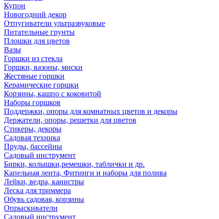
Купон
Новогодний декор
Отпугиватели ультразвуковые
Питательные грунты
Плошки для цветов
Вазы
Горшки из стекла
Горшки, вазоны, миски
Жестяные горшки
Керамические горшки
Корзины, кашпо с коковитой
Наборы горшков
Поддержки, опоры для комнатных цветов и декоры
Держатели, опоры, решетки для цветов
Стикеры, декоры
Садовая техника
Пруды, бассейны
Садовый инструмент
Бирки, колышки,ремешки, таблички и др.
Капельная лента, Фитинги и наборы для полива
Лейки, ведра, канистры
Леска для триммера
Обувь садовая, корзины
Опрыскиватели
Садовый инструмент