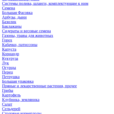
Системы полива, шланги, комплектующие к ним
Семена
Большая Фасовка
Арбузы, дыни
Базилик
Баклажаны
Сидераты и весовые семена
Газоны, травы для животных
Горох
Кабачки, патиссоны
Капуста
Кориандр
Кукуруза
Лук
Огурцы
Перец
Петрушка
Большая упаковка
Пряные и лекарственные растения, прочее
Грибы
Картофель
Клубника, земляника
Салат
Сельдерей
Столовые корнеплоды