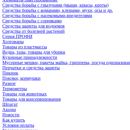
Средства борьбы с грызунами (мыши, крысы, кроты)
Средства борьбы с комарами, клещами, мухи, осы и др.
Средства борьбы с насекомыми-вредителями
Средства борьбы с сорняками
Средства защиты для водоемов
Средства от болезней растений
Серия ПРОФИ
Хозтовары
Товары из пластмассы
Ведра, тазы, товары для уборки
Кухонные принадлежности
Мусорные мешки, пакеты майка, грипперы, посуда одноразова
Перчатки и средства защиты
Пикник
Поилки, кормушки
Разное
Термометры
Товары для животных
Товары для консервирования
Шпагат
Акции
Новости
Как купить
Условия оплаты