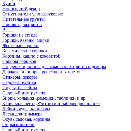
Купон
Новогодний декор
Отпугиватели ультразвуковые
Питательные грунты
Плошки для цветов
Вазы
Горшки из стекла
Горшки, вазоны, миски
Жестяные горшки
Керамические горшки
Корзины, кашпо с коковитой
Наборы горшков
Поддержки, опоры для комнатных цветов и декоры
Держатели, опоры, решетки для цветов
Стикеры, декоры
Садовая техника
Пруды, бассейны
Садовый инструмент
Бирки, колышки,ремешки, таблички и др.
Капельная лента, Фитинги и наборы для полива
Лейки, ведра, канистры
Леска для триммера
Обувь садовая, корзины
Опрыскиватели
Садовый инструмент