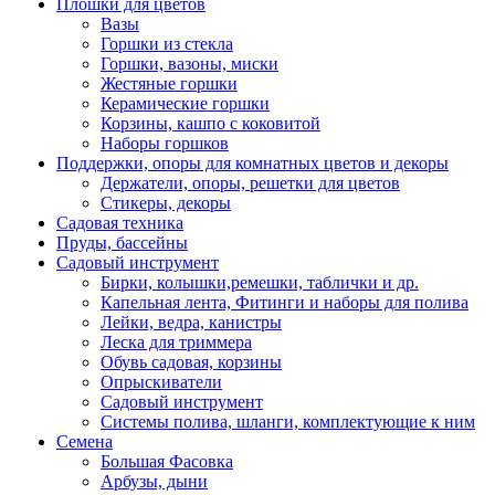
Плошки для цветов
Вазы
Горшки из стекла
Горшки, вазоны, миски
Жестяные горшки
Керамические горшки
Корзины, кашпо с коковитой
Наборы горшков
Поддержки, опоры для комнатных цветов и декоры
Держатели, опоры, решетки для цветов
Стикеры, декоры
Садовая техника
Пруды, бассейны
Садовый инструмент
Бирки, колышки,ремешки, таблички и др.
Капельная лента, Фитинги и наборы для полива
Лейки, ведра, канистры
Леска для триммера
Обувь садовая, корзины
Опрыскиватели
Садовый инструмент
Системы полива, шланги, комплектующие к ним
Семена
Большая Фасовка
Арбузы, дыни