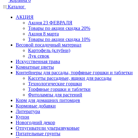
Корзина
0
Каталог
АКЦИЯ
Акция 23 ФЕВРАЛЯ
Товары по акции скидка 20%
Акция 8 марта
Товары по акции скидка 10%
Весовой посадочный материал
Картофель (клубни)
Лук севок
Искусственная трава
Комнатные цветы
Контейнеры для рассады, торфяные горшки и таблетки
Кассеты рассадные, ящики для рассады
Технологические горшки
Торфяные горшки и таблетки
Фитолампы для растений
Корм для домашних питомцев
Кормовые добавки
Литература
Купон
Новогодний декор
Отпугиватели ультразвуковые
Питательные грунты