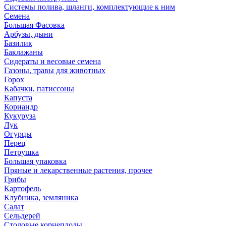
Системы полива, шланги, комплектующие к ним
Семена
Большая Фасовка
Арбузы, дыни
Базилик
Баклажаны
Сидераты и весовые семена
Газоны, травы для животных
Горох
Кабачки, патиссоны
Капуста
Кориандр
Кукуруза
Лук
Огурцы
Перец
Петрушка
Большая упаковка
Пряные и лекарственные растения, прочее
Грибы
Картофель
Клубника, земляника
Салат
Сельдерей
Столовые корнеплоды