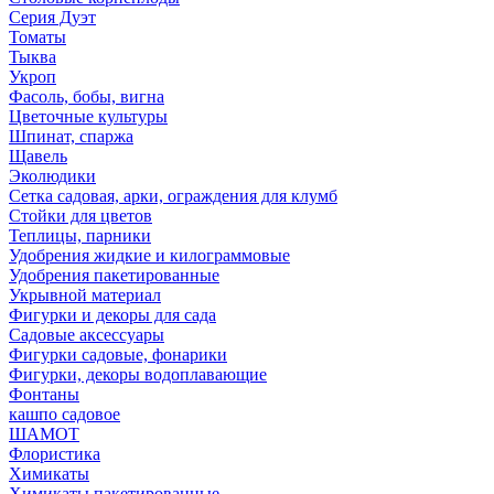
Серия Дуэт
Томаты
Тыква
Укроп
Фасоль, бобы, вигна
Цветочные культуры
Шпинат, спаржа
Щавель
Эколюдики
Сетка садовая, арки, ограждения для клумб
Стойки для цветов
Теплицы, парники
Удобрения жидкие и килограммовые
Удобрения пакетированные
Укрывной материал
Фигурки и декоры для сада
Садовые аксессуары
Фигурки садовые, фонарики
Фигурки, декоры водоплавающие
Фонтаны
кашпо садовое
ШАМОТ
Флористика
Химикаты
Химикаты пакетированные