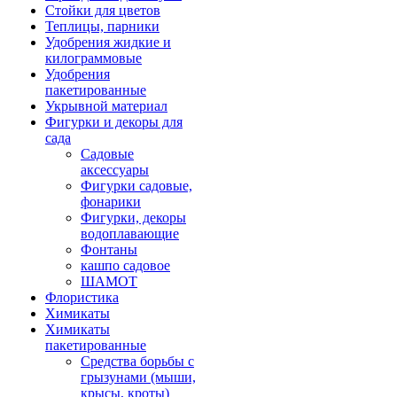
Стойки для цветов
Теплицы, парники
Удобрения жидкие и
килограммовые
Удобрения
пакетированные
Укрывной материал
Фигурки и декоры для
сада
Садовые
аксессуары
Фигурки садовые,
фонарики
Фигурки, декоры
водоплавающие
Фонтаны
кашпо садовое
ШАМОТ
Флористика
Химикаты
Химикаты
пакетированные
Средства борьбы с
грызунами (мыши,
крысы, кроты)