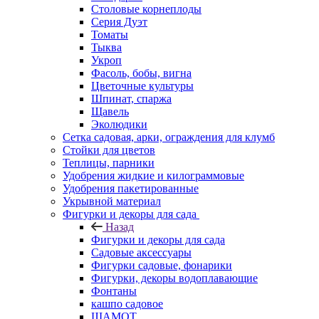
Столовые корнеплоды
Серия Дуэт
Томаты
Тыква
Укроп
Фасоль, бобы, вигна
Цветочные культуры
Шпинат, спаржа
Щавель
Эколюдики
Сетка садовая, арки, ограждения для клумб
Стойки для цветов
Теплицы, парники
Удобрения жидкие и килограммовые
Удобрения пакетированные
Укрывной материал
Фигурки и декоры для сада
Назад
Фигурки и декоры для сада
Садовые аксессуары
Фигурки садовые, фонарики
Фигурки, декоры водоплавающие
Фонтаны
кашпо садовое
ШАМОТ