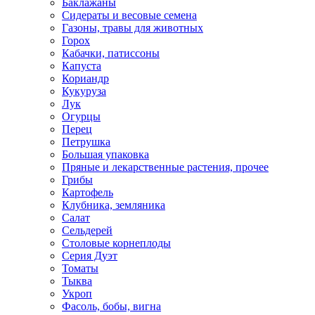
Баклажаны
Сидераты и весовые семена
Газоны, травы для животных
Горох
Кабачки, патиссоны
Капуста
Кориандр
Кукуруза
Лук
Огурцы
Перец
Петрушка
Большая упаковка
Пряные и лекарственные растения, прочее
Грибы
Картофель
Клубника, земляника
Салат
Сельдерей
Столовые корнеплоды
Серия Дуэт
Томаты
Тыква
Укроп
Фасоль, бобы, вигна