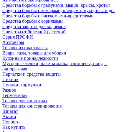
Средства борьбы с грызунами (мыши, крысы, кроты)
Средства борьбы с комарами, клещами, мухи, осы и др.
Средства борьбы с насекомыми-вредителями
Средства борьбы с сорняками
Средства защиты для водоемов
Средства от болезней растений
Серия ПРОФИ
Хозтовары
Товары из пластмассы
Ведра, тазы, товары для уборки
Кухонные принадлежности
Мусорные мешки, пакеты майка, грипперы, посуда
одноразовая
Перчатки и средства защиты
Пикник
Поилки, кормушки
Разное
Термометры
Товары для животных
Товары для консервирования
Шпагат
Акции
Новости
Как купить