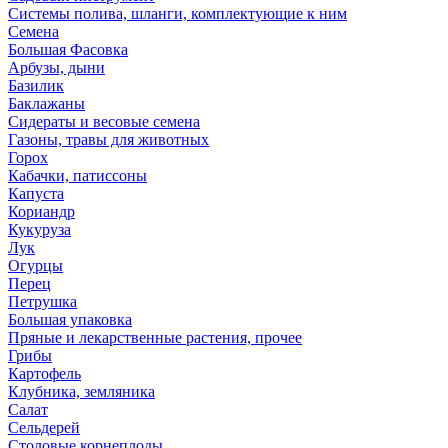
Системы полива, шланги, комплектующие к ним
Семена
Большая Фасовка
Арбузы, дыни
Базилик
Баклажаны
Сидераты и весовые семена
Газоны, травы для животных
Горох
Кабачки, патиссоны
Капуста
Кориандр
Кукуруза
Лук
Огурцы
Перец
Петрушка
Большая упаковка
Пряные и лекарственные растения, прочее
Грибы
Картофель
Клубника, земляника
Салат
Сельдерей
Столовые корнеплоды