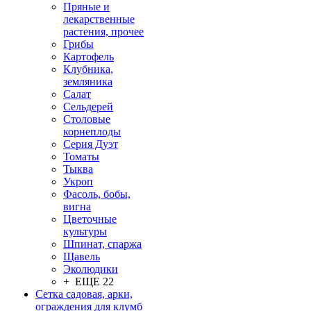
Пряные и
лекарственные
растения, прочее
Грибы
Картофель
Клубника,
земляника
Салат
Сельдерей
Столовые
корнеплоды
Серия Дуэт
Томаты
Тыква
Укроп
Фасоль, бобы,
вигна
Цветочные
культуры
Шпинат, спаржа
Щавель
Эколюдики
+ ЕЩЕ 22
Сетка садовая, арки,
ограждения для клумб