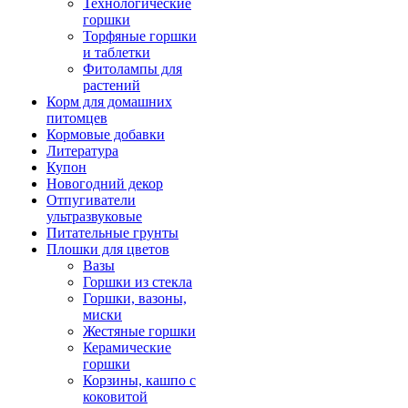
Технологические
горшки
Торфяные горшки
и таблетки
Фитолампы для
растений
Корм для домашних
питомцев
Кормовые добавки
Литература
Купон
Новогодний декор
Отпугиватели
ультразвуковые
Питательные грунты
Плошки для цветов
Вазы
Горшки из стекла
Горшки, вазоны,
миски
Жестяные горшки
Керамические
горшки
Корзины, кашпо с
коковитой