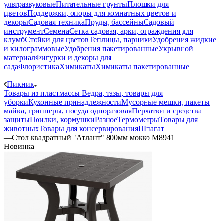
ультразвуковые
Питательные грунты
Плошки для
цветов
Поддержки, опоры для комнатных цветов и
декоры
Садовая техника
Пруды, бассейны
Садовый
инструмент
Семена
Сетка садовая, арки, ограждения для
клумб
Стойки для цветов
Теплицы, парники
Удобрения жидкие
и килограммовые
Удобрения пакетированные
Укрывной
материал
Фигурки и декоры для
сада
Флористика
Химикаты
Химикаты пакетированные
—
Пикник
Товары из пластмассы
Ведра, тазы, товары для
уборки
Кухонные принадлежности
Мусорные мешки, пакеты
майка, грипперы, посуда одноразовая
Перчатки и средства
защиты
Поилки, кормушки
Разное
Термометры
Товары для
животных
Товары для консервирования
Шпагат
—
Стол квадратный "Атлант" 800мм мокко М8941
Новинка