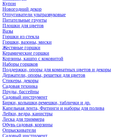
Купон
Новогодний декор
Отпугиватели ультразвуковые
Питательные грунты
Плошки для цветов
Вазы
Горшки из стекла
Горшки, вазоны, миски
Жестяные горшки
Керамические горшки
Корзины, кашпо с коковитой
Наборы горшков
Поддержки, опоры для комнатных цветов и декоры
Держатели, опоры, решетки для цветов
Стикеры, декоры
Садовая техника
Пруды, бассейны
Садовый инструмент
Бирки, колышки,ремешки, таблички и др.
Капельная лента, Фитинги и наборы для полива
Лейки, ведра, канистры
Леска для триммера
Обувь садовая, корзины
Опрыскиватели
Садовый инструмент