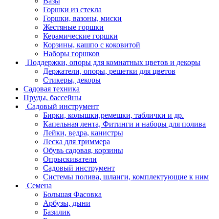
Вазы
Горшки из стекла
Горшки, вазоны, миски
Жестяные горшки
Керамические горшки
Корзины, кашпо с коковитой
Наборы горшков
Поддержки, опоры для комнатных цветов и декоры
Держатели, опоры, решетки для цветов
Стикеры, декоры
Садовая техника
Пруды, бассейны
Садовый инструмент
Бирки, колышки,ремешки, таблички и др.
Капельная лента, Фитинги и наборы для полива
Лейки, ведра, канистры
Леска для триммера
Обувь садовая, корзины
Опрыскиватели
Садовый инструмент
Системы полива, шланги, комплектующие к ним
Семена
Большая Фасовка
Арбузы, дыни
Базилик