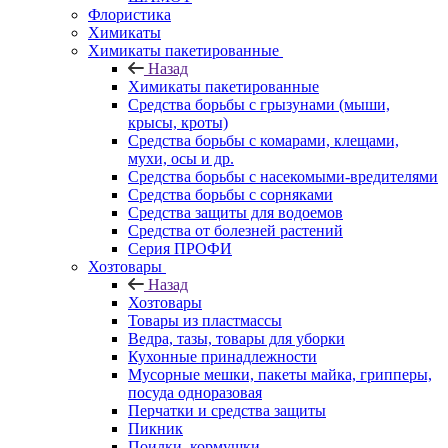
Флористика
Химикаты
Химикаты пакетированные
Назад
Химикаты пакетированные
Средства борьбы с грызунами (мыши,
крысы, кроты)
Средства борьбы с комарами, клещами,
мухи, осы и др.
Средства борьбы с насекомыми-вредителями
Средства борьбы с сорняками
Средства защиты для водоемов
Средства от болезней растений
Серия ПРОФИ
Хозтовары
Назад
Хозтовары
Товары из пластмассы
Ведра, тазы, товары для уборки
Кухонные принадлежности
Мусорные мешки, пакеты майка, грипперы,
посуда одноразовая
Перчатки и средства защиты
Пикник
Поилки, кормушки