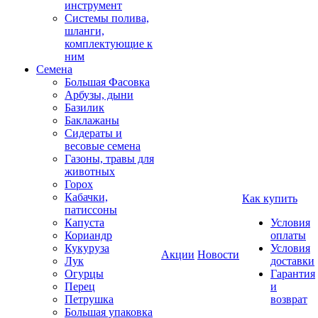
инструмент
Системы полива,
шланги,
комплектующие к
ним
Семена
Большая Фасовка
Арбузы, дыни
Базилик
Баклажаны
Сидераты и
весовые семена
Газоны, травы для
животных
Горох
Кабачки,
Как купить
патиссоны
Капуста
Условия
Кориандр
оплаты
Кукуруза
Условия
Акции
Новости
Лук
доставки
Огурцы
Гарантия
Перец
и
Петрушка
возврат
Большая упаковка