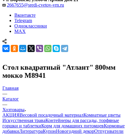
2667655@sredi-cvetov-vrn.ru
Вконтакте
Telegram
Одноклассники
MAX
Стол квадратный "Атлант" 800мм
мокко М8941
Главная
—
Каталог
—
Хозтовары
АКЦИЯ
Весовой посадочный материал
Комнатные цветы
Искусственная трава
Контейнеры для рассады, торфяные
горшки и таблетки
Корм для домашних питомцев
Кормовые
добавки
Литература
Купон
Новогодний декор
Отпугиватели