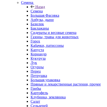
Семена
Назад
Семена
Большая Фасовка
Арбузы, дыни
Базилик
Баклажаны
Сидераты и весовые семена
Газоны, травы для животных
Горох
Кабачки, патиссоны
Капуста
Кориандр
Кукуруза
Лук
Огурцы
Перец
Петрушка
Большая упаковка
Пряные и лекарственные растения, прочее
Грибы
Картофель
Клубника, земляника
Салат
Сельдерей