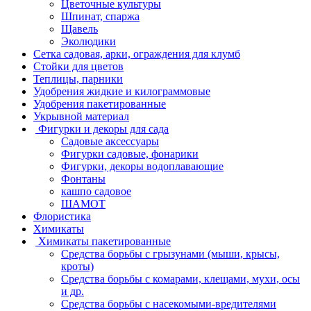
Цветочные культуры
Шпинат, спаржа
Щавель
Эколюдики
Сетка садовая, арки, ограждения для клумб
Стойки для цветов
Теплицы, парники
Удобрения жидкие и килограммовые
Удобрения пакетированные
Укрывной материал
Фигурки и декоры для сада
Садовые аксессуары
Фигурки садовые, фонарики
Фигурки, декоры водоплавающие
Фонтаны
кашпо садовое
ШАМОТ
Флористика
Химикаты
Химикаты пакетированные
Средства борьбы с грызунами (мыши, крысы,
кроты)
Средства борьбы с комарами, клещами, мухи, осы
и др.
Средства борьбы с насекомыми-вредителями