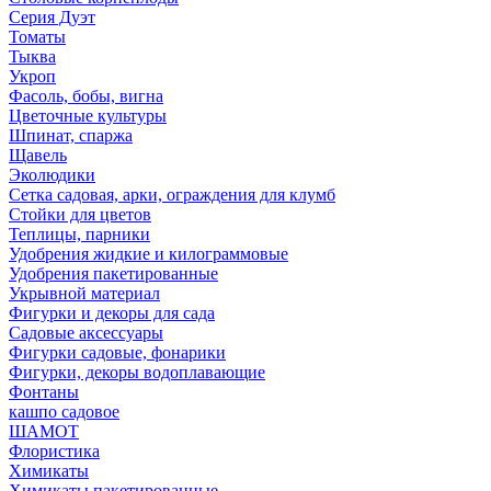
Серия Дуэт
Томаты
Тыква
Укроп
Фасоль, бобы, вигна
Цветочные культуры
Шпинат, спаржа
Щавель
Эколюдики
Сетка садовая, арки, ограждения для клумб
Стойки для цветов
Теплицы, парники
Удобрения жидкие и килограммовые
Удобрения пакетированные
Укрывной материал
Фигурки и декоры для сада
Садовые аксессуары
Фигурки садовые, фонарики
Фигурки, декоры водоплавающие
Фонтаны
кашпо садовое
ШАМОТ
Флористика
Химикаты
Химикаты пакетированные