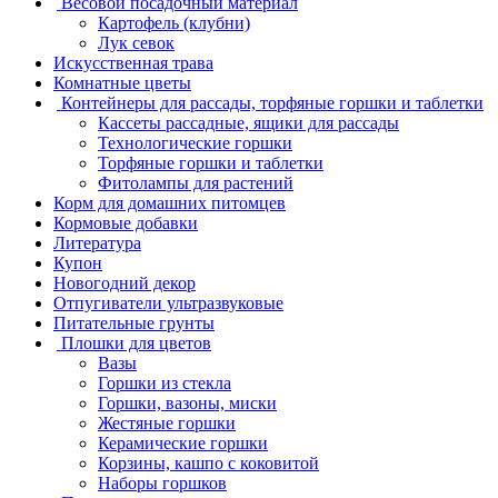
Весовой посадочный материал
Картофель (клубни)
Лук севок
Искусственная трава
Комнатные цветы
Контейнеры для рассады, торфяные горшки и таблетки
Кассеты рассадные, ящики для рассады
Технологические горшки
Торфяные горшки и таблетки
Фитолампы для растений
Корм для домашних питомцев
Кормовые добавки
Литература
Купон
Новогодний декор
Отпугиватели ультразвуковые
Питательные грунты
Плошки для цветов
Вазы
Горшки из стекла
Горшки, вазоны, миски
Жестяные горшки
Керамические горшки
Корзины, кашпо с коковитой
Наборы горшков