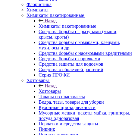
Флористика
Химикаты
Химикаты пакетированные
Назад
Химикаты пакетированные
Средства борьбы с грызунами (мыши,
крысы, кроты)
Средства борьбы с комарами, клещами,
мухи, осы и др.
Средства борьбы с насекомыми-вредителями
Средства борьбы с сорняками
Средства защиты для водоемов
Средства от болезней растений
Серия ПРОФИ
Хозтовары
Назад
Хозтовары
Товары из пластмассы
Ведра, тазы, товары для уборки
Кухонные принадлежности
Мусорные мешки, пакеты майка, грипперы,
посуда одноразовая
Перчатки и средства защиты
Пикник
Поилки, кормушки