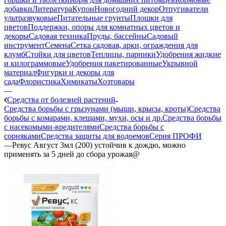
добавки
Литература
Купон
Новогодний декор
Отпугиватели
ультразвуковые
Питательные грунты
Плошки для
цветов
Поддержки, опоры для комнатных цветов и
декоры
Садовая техника
Пруды, бассейны
Садовый
инструмент
Семена
Сетка садовая, арки, ограждения для
клумб
Стойки для цветов
Теплицы, парники
Удобрения жидкие
и килограммовые
Удобрения пакетированные
Укрывной
материал
Фигурки и декоры для
сада
Флористика
Химикаты
Хозтовары
—
Средства от болезней растений
Средства борьбы с грызунами (мыши, крысы, кроты)
Средства
борьбы с комарами, клещами, мухи, осы и др.
Средства борьбы
с насекомыми-вредителями
Средства борьбы с
сорняками
Средства защиты для водоемов
Серия ПРОФИ
—
Ревус Август 3мл (200) устойчив к дождю, можно
применять за 5 дней до сбора урожая@