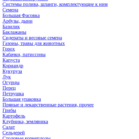
Системы полива, шланги, комплектующие к ним
Семена
Большая Фасовка
Арбузы, дыни
Базилик
Баклажаны
Сидераты и весовые семена
Газоны, травы для животных
Горох
Кабачки, патиссоны
Капуста
Кориандр
Кукуруза
Лук
Огурцы
Перец
Петрушка
Большая упаковка
Пряные и лекарственные растения, прочее
Грибы
Картофель
Клубника, земляника
Салат
Сельдерей
Столовые корнеплоды