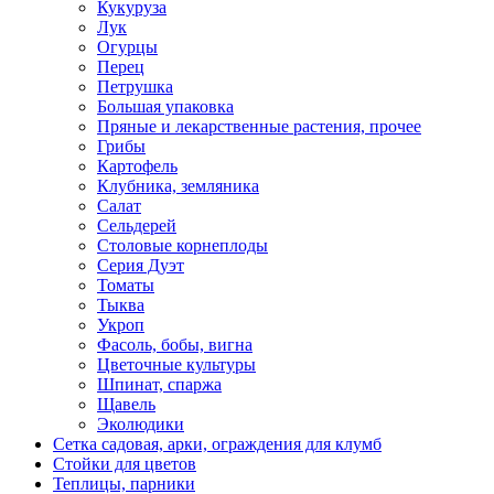
Кукуруза
Лук
Огурцы
Перец
Петрушка
Большая упаковка
Пряные и лекарственные растения, прочее
Грибы
Картофель
Клубника, земляника
Салат
Сельдерей
Столовые корнеплоды
Серия Дуэт
Томаты
Тыква
Укроп
Фасоль, бобы, вигна
Цветочные культуры
Шпинат, спаржа
Щавель
Эколюдики
Сетка садовая, арки, ограждения для клумб
Стойки для цветов
Теплицы, парники