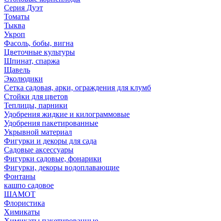
Серия Дуэт
Томаты
Тыква
Укроп
Фасоль, бобы, вигна
Цветочные культуры
Шпинат, спаржа
Щавель
Эколюдики
Сетка садовая, арки, ограждения для клумб
Стойки для цветов
Теплицы, парники
Удобрения жидкие и килограммовые
Удобрения пакетированные
Укрывной материал
Фигурки и декоры для сада
Садовые аксессуары
Фигурки садовые, фонарики
Фигурки, декоры водоплавающие
Фонтаны
кашпо садовое
ШАМОТ
Флористика
Химикаты
Химикаты пакетированные