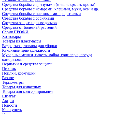
Средства борьбы с грызунами (мыши, крысы, кроты)
Средства борьбы с комарами, клещами, мухи, осы и др.
Средства борьбы с насекомыми-вредителями
Средства борьбы с сорняками
Средства защиты для водоемов
Средства от болезней растений
Серия ПРОФИ
Хозтовары
Товары из пластмассы
Ведра, тазы, товары для уборки
Кухонные принадлежности
Мусорные мешки, пакеты майка, грипперы, посуда
одноразовая
Перчатки и средства защиты
Пикник
Поилки, кормушки
Разное
Термометры
Товары для животных
Товары для консервирования
Шпагат
Акции
Новости
Как купить