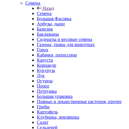
Семена
Назад
Семена
Большая Фасовка
Арбузы, дыни
Базилик
Баклажаны
Сидераты и весовые семена
Газоны, травы для животных
Горох
Кабачки, патиссоны
Капуста
Кориандр
Кукуруза
Лук
Огурцы
Перец
Петрушка
Большая упаковка
Пряные и лекарственные растения, прочее
Грибы
Картофель
Клубника, земляника
Салат
Сельдерей