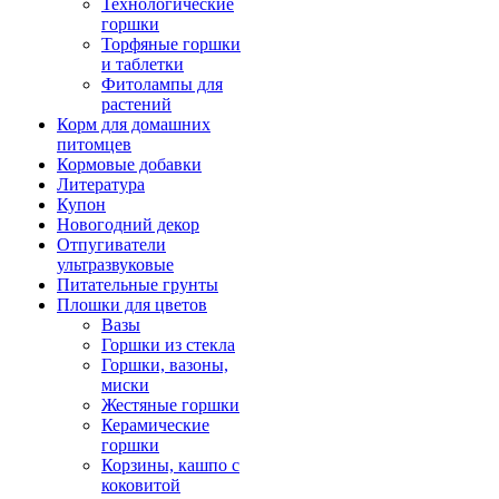
Технологические
горшки
Торфяные горшки
и таблетки
Фитолампы для
растений
Корм для домашних
питомцев
Кормовые добавки
Литература
Купон
Новогодний декор
Отпугиватели
ультразвуковые
Питательные грунты
Плошки для цветов
Вазы
Горшки из стекла
Горшки, вазоны,
миски
Жестяные горшки
Керамические
горшки
Корзины, кашпо с
коковитой