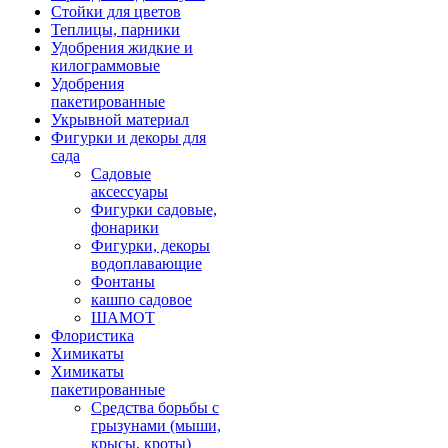
Стойки для цветов
Теплицы, парники
Удобрения жидкие и
килограммовые
Удобрения
пакетированные
Укрывной материал
Фигурки и декоры для
сада
Садовые
аксессуары
Фигурки садовые,
фонарики
Фигурки, декоры
водоплавающие
Фонтаны
кашпо садовое
ШАМОТ
Флористика
Химикаты
Химикаты
пакетированные
Средства борьбы с
грызунами (мыши,
крысы, кроты)