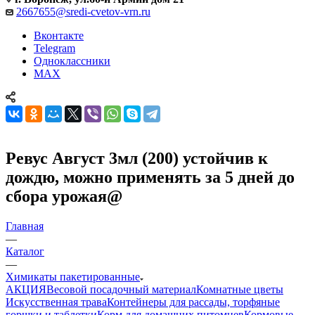
2667655@sredi-cvetov-vrn.ru
Вконтакте
Telegram
Одноклассники
MAX
Ревус Август 3мл (200) устойчив к
дождю, можно применять за 5 дней до
сбора урожая@
Главная
—
Каталог
—
Химикаты пакетированные
АКЦИЯ
Весовой посадочный материал
Комнатные цветы
Искусственная трава
Контейнеры для рассады, торфяные
горшки и таблетки
Корм для домашних питомцев
Кормовые