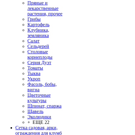
Пряные и
лекарственные
растения, прочее
Грибы
Картофель
Клубника,
земляника
Салат
Сельдерей
Столовые
корнеплоды
Серия Дуэт
Томаты
Тыква
Укроп
Фасоль, бобы,
вигна
Цветочные
культуры
Шпинат, спаржа
Щавель
Эколюдики
+ ЕЩЕ 22
Сетка садовая, арки,
ограждения для клумб