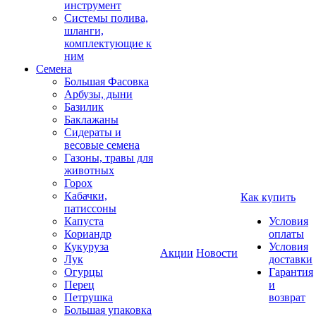
инструмент
Системы полива,
шланги,
комплектующие к
ним
Семена
Большая Фасовка
Арбузы, дыни
Базилик
Баклажаны
Сидераты и
весовые семена
Газоны, травы для
животных
Горох
Кабачки,
Как купить
патиссоны
Капуста
Условия
Кориандр
оплаты
Кукуруза
Условия
Акции
Новости
Лук
доставки
Огурцы
Гарантия
Перец
и
Петрушка
возврат
Большая упаковка