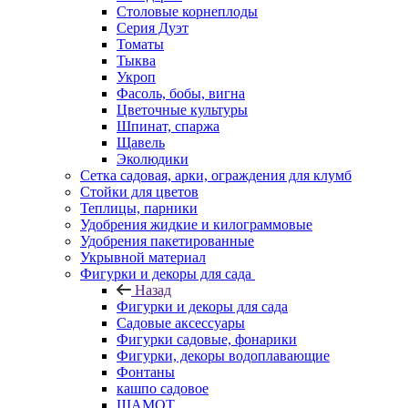
Столовые корнеплоды
Серия Дуэт
Томаты
Тыква
Укроп
Фасоль, бобы, вигна
Цветочные культуры
Шпинат, спаржа
Щавель
Эколюдики
Сетка садовая, арки, ограждения для клумб
Стойки для цветов
Теплицы, парники
Удобрения жидкие и килограммовые
Удобрения пакетированные
Укрывной материал
Фигурки и декоры для сада
Назад
Фигурки и декоры для сада
Садовые аксессуары
Фигурки садовые, фонарики
Фигурки, декоры водоплавающие
Фонтаны
кашпо садовое
ШАМОТ