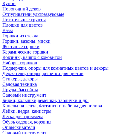
Купон
Новогодний декор
Отпугиватели ультразвуковые
Питательные грунты
Плошки для цветов
Вазы
Горшки из стекла
Горшки, вазоны, миски
Жестяные горшки
Керамические горшки
Корзины, кашпо с коковитой
Наборы горшков
Поддержки, опоры для комнатных цветов и декоры
Держатели, опоры, решетки для цветов
Стикеры, декоры
Садовая техника
Пруды, бассейны
Садовый инструмент
Бирки, колышки,ремешки, таблички и др.
Капельная лента, Фитинги и наборы для полива
Лейки, ведра, канистры
Леска для триммера
Обувь садовая, корзины
Опрыскиватели
Садовый инструмент