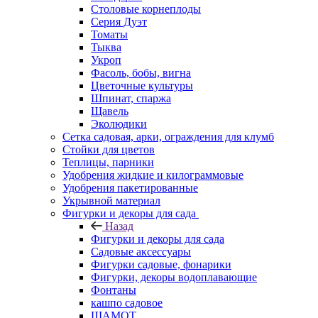
Столовые корнеплоды
Серия Дуэт
Томаты
Тыква
Укроп
Фасоль, бобы, вигна
Цветочные культуры
Шпинат, спаржа
Щавель
Эколюдики
Сетка садовая, арки, ограждения для клумб
Стойки для цветов
Теплицы, парники
Удобрения жидкие и килограммовые
Удобрения пакетированные
Укрывной материал
Фигурки и декоры для сада
Назад
Фигурки и декоры для сада
Садовые аксессуары
Фигурки садовые, фонарики
Фигурки, декоры водоплавающие
Фонтаны
кашпо садовое
ШАМОТ