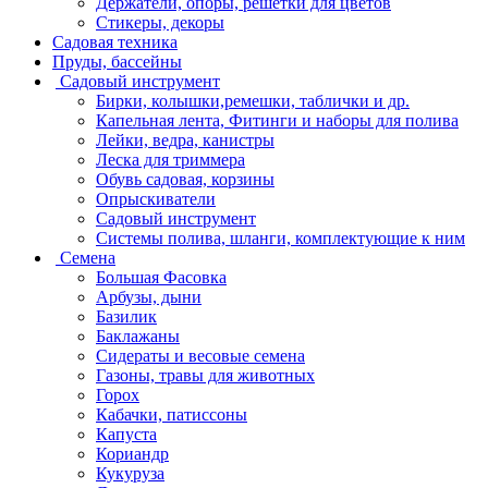
Держатели, опоры, решетки для цветов
Стикеры, декоры
Садовая техника
Пруды, бассейны
Садовый инструмент
Бирки, колышки,ремешки, таблички и др.
Капельная лента, Фитинги и наборы для полива
Лейки, ведра, канистры
Леска для триммера
Обувь садовая, корзины
Опрыскиватели
Садовый инструмент
Системы полива, шланги, комплектующие к ним
Семена
Большая Фасовка
Арбузы, дыни
Базилик
Баклажаны
Сидераты и весовые семена
Газоны, травы для животных
Горох
Кабачки, патиссоны
Капуста
Кориандр
Кукуруза