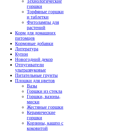
Технологические
горшки
Торфяные горшки
и таблетки
Фитолампы для
растений
Корм для домашних
питомцев
Кормовые добавки
Литература
Купон
Новогодний декор
Отпугиватели
ультразвуковые
Питательные грунты
Плошки для цветов
Вазы
Горшки из стекла
Горшки, вазоны,
миски
Жестяные горшки
Керамические
горшки
Корзины, кашпо с
коковитой