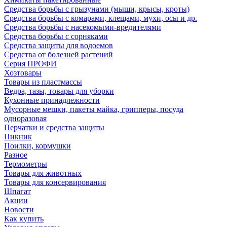
Средства борьбы с грызунами (мыши, крысы, кроты)
Средства борьбы с комарами, клещами, мухи, осы и др.
Средства борьбы с насекомыми-вредителями
Средства борьбы с сорняками
Средства защиты для водоемов
Средства от болезней растений
Серия ПРОФИ
Хозтовары
Товары из пластмассы
Ведра, тазы, товары для уборки
Кухонные принадлежности
Мусорные мешки, пакеты майка, грипперы, посуда
одноразовая
Перчатки и средства защиты
Пикник
Поилки, кормушки
Разное
Термометры
Товары для животных
Товары для консервирования
Шпагат
Акции
Новости
Как купить