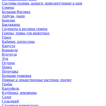
Системы полива, шланги, комплектующие к ним
Семена
Большая Фасовка
Арбузы, дыни
Базилик
Баклажаны
Сидераты и весовые семена
Газоны, травы для животных
Горох
Кабачки, патиссоны
Капуста
Кориандр
Кукуруза
Лук
Огурцы
Перец
Петрушка
Большая упаковка
Пряные и лекарственные растения, прочее
Грибы
Картофель
Клубника, земляника
Салат
Сельдерей
Столовые корнеплоды