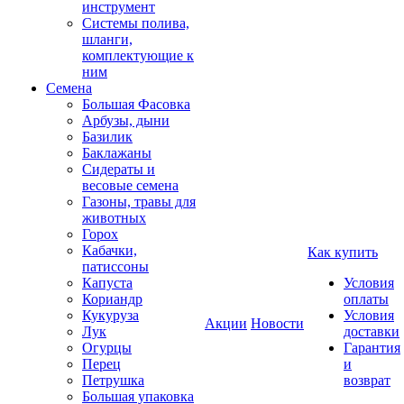
инструмент
Системы полива,
шланги,
комплектующие к
ним
Семена
Большая Фасовка
Арбузы, дыни
Базилик
Баклажаны
Сидераты и
весовые семена
Газоны, травы для
животных
Горох
Кабачки,
Как купить
патиссоны
Капуста
Условия
Кориандр
оплаты
Кукуруза
Условия
Акции
Новости
Лук
доставки
Огурцы
Гарантия
Перец
и
Петрушка
возврат
Большая упаковка