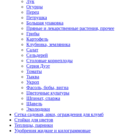
Лук
Огурцы
Перец
Петрушка
Большая упаковка
Пряные и лекарственные растения, прочее
Грибы
Картофель
Клубника, земляника
Салат
Сельдерей
Столовые корнеплоды
Серия Дуэт
Томаты
Тыква
Укроп
Фасоль, бобы, вигна
Цветочные культуры
Шпинат, спаржа
Щавель
Эколюдики
Сетка садовая, арки, ограждения для клумб
Стойки для цветов
Теплицы, парники
Удобрения жидкие и килограммовые