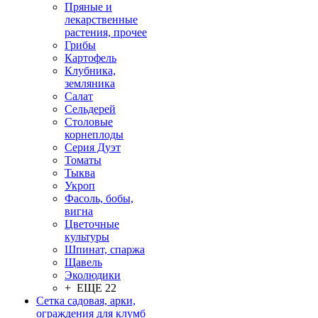
Пряные и
лекарственные
растения, прочее
Грибы
Картофель
Клубника,
земляника
Салат
Сельдерей
Столовые
корнеплоды
Серия Дуэт
Томаты
Тыква
Укроп
Фасоль, бобы,
вигна
Цветочные
культуры
Шпинат, спаржа
Щавель
Эколюдики
+ ЕЩЕ 22
Сетка садовая, арки,
ограждения для клумб