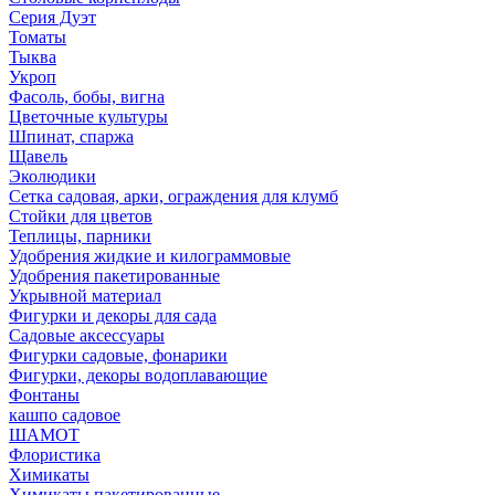
Серия Дуэт
Томаты
Тыква
Укроп
Фасоль, бобы, вигна
Цветочные культуры
Шпинат, спаржа
Щавель
Эколюдики
Сетка садовая, арки, ограждения для клумб
Стойки для цветов
Теплицы, парники
Удобрения жидкие и килограммовые
Удобрения пакетированные
Укрывной материал
Фигурки и декоры для сада
Садовые аксессуары
Фигурки садовые, фонарики
Фигурки, декоры водоплавающие
Фонтаны
кашпо садовое
ШАМОТ
Флористика
Химикаты
Химикаты пакетированные