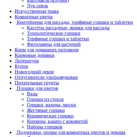
Картофель (клубни)
Лук севок
Искусственная трава
Комнатные цветы
Контейнеры для рассады, торфяные горшки и таблетки
Кассеты рассадные, ящики для рассады
Технологические горшки
Торфяные горшки и таблетки
Фитолампы для растений
Корм для домашних питомцев
Кормовые добавки
Литература
Купон
Новогодний декор
Отпугиватели ультразвуковые
Питательные грунты
Плошки для цветов
Вазы
Горшки из стекла
Горшки, вазоны, миски
Жестяные горшки
Керамические горшки
Корзины, кашпо с коковитой
Наборы горшков
Поддержки, опоры для комнатных цветов и декоры