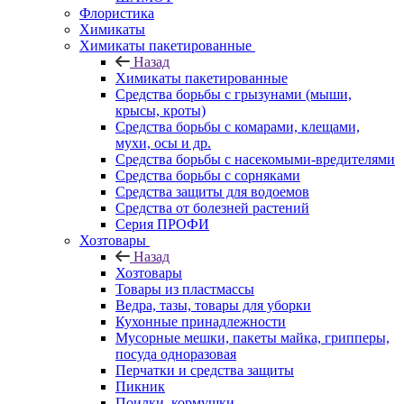
Флористика
Химикаты
Химикаты пакетированные
Назад
Химикаты пакетированные
Средства борьбы с грызунами (мыши,
крысы, кроты)
Средства борьбы с комарами, клещами,
мухи, осы и др.
Средства борьбы с насекомыми-вредителями
Средства борьбы с сорняками
Средства защиты для водоемов
Средства от болезней растений
Серия ПРОФИ
Хозтовары
Назад
Хозтовары
Товары из пластмассы
Ведра, тазы, товары для уборки
Кухонные принадлежности
Мусорные мешки, пакеты майка, грипперы,
посуда одноразовая
Перчатки и средства защиты
Пикник
Поилки, кормушки