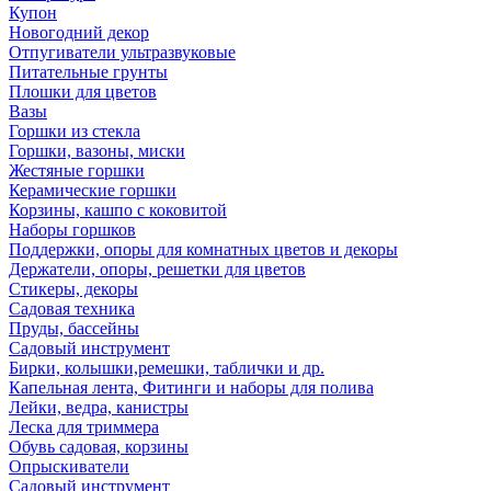
Купон
Новогодний декор
Отпугиватели ультразвуковые
Питательные грунты
Плошки для цветов
Вазы
Горшки из стекла
Горшки, вазоны, миски
Жестяные горшки
Керамические горшки
Корзины, кашпо с коковитой
Наборы горшков
Поддержки, опоры для комнатных цветов и декоры
Держатели, опоры, решетки для цветов
Стикеры, декоры
Садовая техника
Пруды, бассейны
Садовый инструмент
Бирки, колышки,ремешки, таблички и др.
Капельная лента, Фитинги и наборы для полива
Лейки, ведра, канистры
Леска для триммера
Обувь садовая, корзины
Опрыскиватели
Садовый инструмент