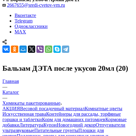
2667655@sredi-cvetov-vrn.ru
Вконтакте
Telegram
Одноклассники
MAX
Бальзам ДЭТА после укусов 20мл (20)
Главная
—
Каталог
—
Химикаты пакетированные
АКЦИЯ
Весовой посадочный материал
Комнатные цветы
Искусственная трава
Контейнеры для рассады, торфяные
горшки и таблетки
Корм для домашних питомцев
Кормовые
добавки
Литература
Купон
Новогодний декор
Отпугиватели
ультразвуковые
Питательные грунты
Плошки для
цветов
Поддержки, опоры для комнатных цветов и