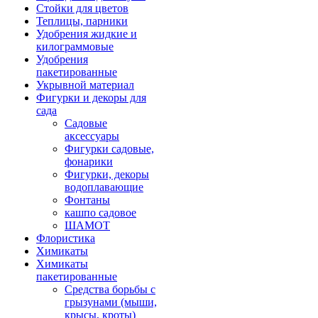
Стойки для цветов
Теплицы, парники
Удобрения жидкие и
килограммовые
Удобрения
пакетированные
Укрывной материал
Фигурки и декоры для
сада
Садовые
аксессуары
Фигурки садовые,
фонарики
Фигурки, декоры
водоплавающие
Фонтаны
кашпо садовое
ШАМОТ
Флористика
Химикаты
Химикаты
пакетированные
Средства борьбы с
грызунами (мыши,
крысы, кроты)