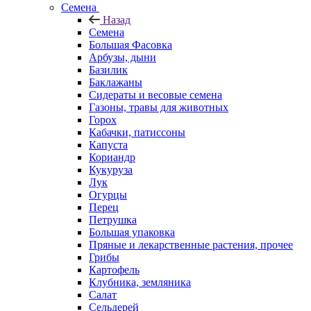
Семена
Назад
Семена
Большая Фасовка
Арбузы, дыни
Базилик
Баклажаны
Сидераты и весовые семена
Газоны, травы для животных
Горох
Кабачки, патиссоны
Капуста
Кориандр
Кукуруза
Лук
Огурцы
Перец
Петрушка
Большая упаковка
Пряные и лекарственные растения, прочее
Грибы
Картофель
Клубника, земляника
Салат
Сельдерей