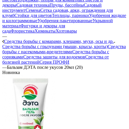
декоры
Садовая техника
Пруды, бассейны
Садовый
инструмент
Семена
Сетка садовая, арки, ограждения для
клумб
Стойки для цветов
Теплицы, парники
Удобрения жидкие
и килограммовые
Удобрения пакетированные
Укрывной
материал
Фигурки и декоры для
сада
Флористика
Химикаты
Хозтовары
—
Средства борьбы с комарами, клещами, мухи, осы и др.
Средства борьбы с грызунами (мыши, крысы, кроты)
Средства
борьбы с насекомыми-вредителями
Средства борьбы с
сорняками
Средства защиты для водоемов
Средства от
болезней растений
Серия ПРОФИ
—
Бальзам ДЭТА после укусов 20мл (20)
Новинка